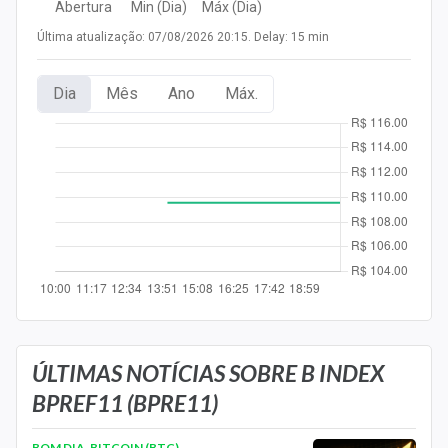
Abertura
Min (Dia)
Máx (Dia)
Newsletters
Última atualização: 07/08/2026 20:15. Delay: 15 min
Cotações
Dia
Mês
Ano
Máx.
Comprar ou vender?
Carteiras Recomendadas
Central de Dividendos
Central de Fundos Imobiliários
Central dos IPOs
Renda Fixa
Finanças Pessoais
ÚLTIMAS NOTÍCIAS SOBRE B INDEX
BPREF11 (BPRE11)
Mercados
BOM DIA, BITCOIN (BTC)