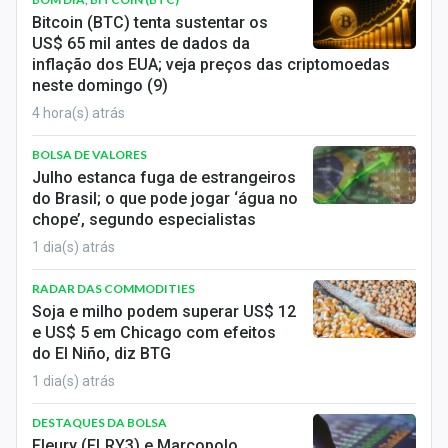
Economia
Bitcoin (BTC) tenta sustentar os
US$ 65 mil antes de dados da
Empresas
inflação dos EUA; veja preços das criptomoedas
neste domingo (9)
Brasil
4 hora(s) atrás
Política
BOLSA DE VALORES
Julho estanca fuga de estrangeiros
Colunas
do Brasil; o que pode jogar ‘água no
chope’, segundo especialistas
Especiais
1 dia(s) atrás
Internacional
RADAR DAS COMMODITIES
Soja e milho podem superar US$ 12
Marketing
e US$ 5 em Chicago com efeitos
do El Niño, diz BTG
Tecnologia
1 dia(s) atrás
Conteúdo de Marca
DESTAQUES DA BOLSA
Fleury (FLRY3) e Marcopolo