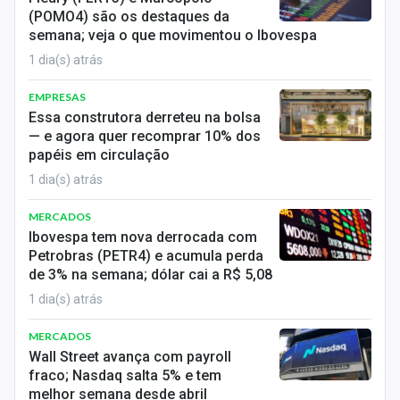
Sobre
(POMO4) são os destaques da
semana; veja o que movimentou o Ibovespa
Expediente
1 dia(s) atrás
Contato
EMPRESAS
Essa construtora derreteu na bolsa
— e agora quer recomprar 10% dos
papéis em circulação
1 dia(s) atrás
MERCADOS
Ibovespa tem nova derrocada com
Petrobras (PETR4) e acumula perda
de 3% na semana; dólar cai a R$ 5,08
1 dia(s) atrás
MERCADOS
Wall Street avança com payroll
fraco; Nasdaq salta 5% e tem
melhor semana desde abril