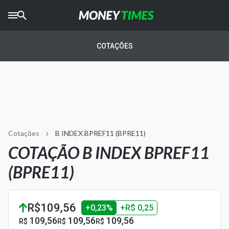
CRYPTO
TIMES
COTAÇÕES
AGRO
TIMES
Ibovespa
Giro do Mercado
Cotações
B INDEX BPREF11 (BPRE11)
Newsletters
COTAÇÃO B INDEX BPREF11
Money Trader
(BPRE11)
Anuncie
R$109,56
+0,23%
+R$ 0,25
Últimas Notícias
109,56
109,56
109,56
R$
R$
R$