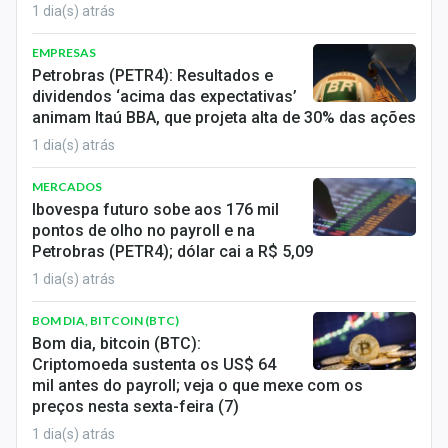
1 dia(s) atrás
EMPRESAS
Petrobras (PETR4): Resultados e
dividendos ‘acima das expectativas’
animam Itaú BBA, que projeta alta de 30% das ações
1 dia(s) atrás
MERCADOS
Ibovespa futuro sobe aos 176 mil
pontos de olho no payroll e na
Petrobras (PETR4); dólar cai a R$ 5,09
1 dia(s) atrás
BOM DIA, BITCOIN (BTC)
Bom dia, bitcoin (BTC):
Criptomoeda sustenta os US$ 64
mil antes do payroll; veja o que mexe com os
preços nesta sexta-feira (7)
1 dia(s) atrás