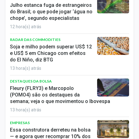
Economia
Julho estanca fuga de estrangeiros
do Brasil; o que pode jogar ‘água no
Empresas
chope’, segundo especialistas
12 hora(s) atrás
Brasil
RADAR DAS COMMODITIES
Política
Soja e milho podem superar US$ 12
e US$ 5 em Chicago com efeitos
Colunas
do El Niño, diz BTG
13 hora(s) atrás
Especiais
DESTAQUES DA BOLSA
Internacional
Fleury (FLRY3) e Marcopolo
(POMO4) são os destaques da
Marketing
semana; veja o que movimentou o Ibovespa
13 hora(s) atrás
Tecnologia
EMPRESAS
Conteúdo de Marca
Essa construtora derreteu na bolsa
— e agora quer recomprar 10% dos