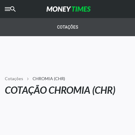
CRYPTO
TIMES
COTAÇÕES
AGRO
TIMES
Ibovespa
Giro do Mercado
Cotações
CHROMIA (CHR)
Newsletters
COTAÇÃO CHROMIA (CHR)
Money Trader
Anuncie
Últimas Notícias