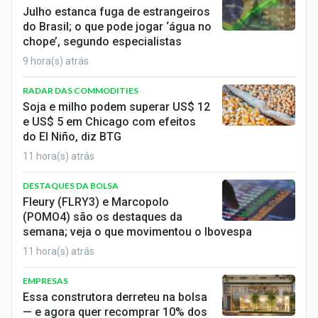
Economia
Julho estanca fuga de estrangeiros
do Brasil; o que pode jogar ‘água no
Empresas
chope’, segundo especialistas
9 hora(s) atrás
Brasil
RADAR DAS COMMODITIES
Política
Soja e milho podem superar US$ 12
e US$ 5 em Chicago com efeitos
Colunas
do El Niño, diz BTG
11 hora(s) atrás
Especiais
DESTAQUES DA BOLSA
Internacional
Fleury (FLRY3) e Marcopolo
(POMO4) são os destaques da
Marketing
semana; veja o que movimentou o Ibovespa
11 hora(s) atrás
Tecnologia
EMPRESAS
Conteúdo de Marca
Essa construtora derreteu na bolsa
— e agora quer recomprar 10% dos