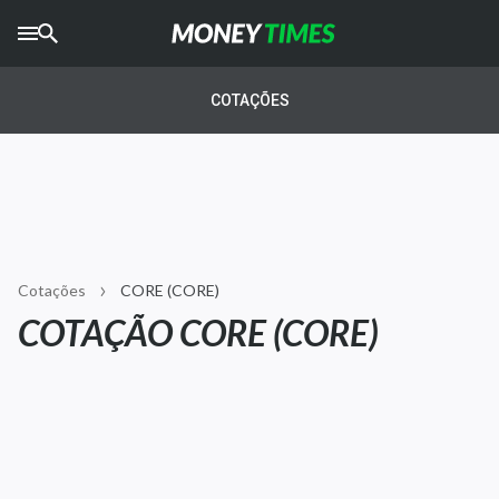
CRYPTO
TIMES
COTAÇÕES
AGRO
TIMES
Ibovespa
Giro do Mercado
Cotações
CORE (CORE)
Newsletters
COTAÇÃO CORE (CORE)
Money Trader
Anuncie
Últimas Notícias