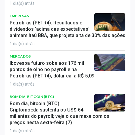
1 dia(s) atrás
EMPRESAS
Petrobras (PETR4): Resultados e
dividendos ‘acima das expectativas’
animam Itaú BBA, que projeta alta de 30% das ações
1 dia(s) atrás
MERCADOS
Ibovespa futuro sobe aos 176 mil
pontos de olho no payroll e na
Petrobras (PETR4); dólar cai a R$ 5,09
1 dia(s) atrás
BOM DIA, BITCOIN (BTC)
Bom dia, bitcoin (BTC):
Criptomoeda sustenta os US$ 64
mil antes do payroll; veja o que mexe com os
preços nesta sexta-feira (7)
1 dia(s) atrás