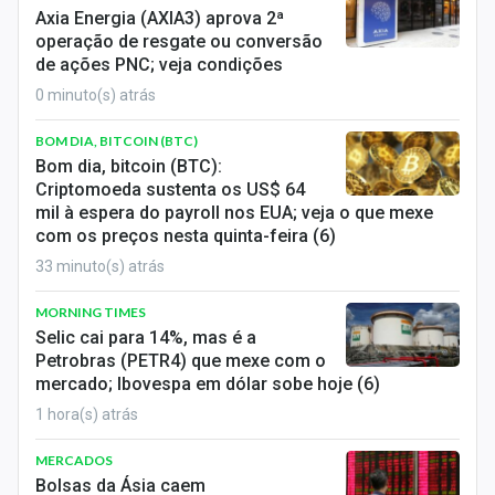
Economia
Axia Energia (AXIA3) aprova 2ª
operação de resgate ou conversão
Empresas
de ações PNC; veja condições
0 minuto(s) atrás
Brasil
BOM DIA, BITCOIN (BTC)
Política
Bom dia, bitcoin (BTC):
Criptomoeda sustenta os US$ 64
Money Trader
mil à espera do payroll nos EUA; veja o que mexe
com os preços nesta quinta-feira (6)
Colunas
33 minuto(s) atrás
Especiais
MORNING TIMES
Selic cai para 14%, mas é a
Internacional
Petrobras (PETR4) que mexe com o
mercado; Ibovespa em dólar sobe hoje (6)
Marketing
1 hora(s) atrás
Tecnologia
MERCADOS
Bolsas da Ásia caem