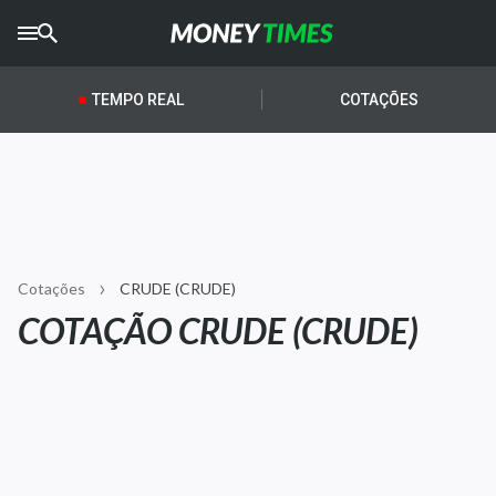
CRYPTO
TIMES
TEMPO REAL
COTAÇÕES
AGRO
TIMES
Ibovespa
Giro do Mercado
Cotações
CRUDE (CRUDE)
Newsletters
COTAÇÃO CRUDE (CRUDE)
Money Trader
Anuncie
Últimas Notícias