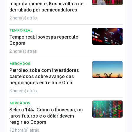
majoritariamente; Kospi volta a ser
Conteúdo de Marca
derrubado por semicondutores
Sobre
2 hora(s) atrás
Expediente
TEMPO REAL
Tempo real: Ibovespa repercute
Contato
Copom
2 hora(s) atrás
MERCADOS
Petróleo sobe com investidores
cautelosos sobre avanço das
negociações entre Irã e Omã
3 hora(s) atrás
MERCADOS
Selic a 14%: Como o Ibovespa, os
juros futuros e o dólar devem
reagir ao Copom
12 hora(s) atrás