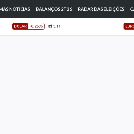
MAS NOTÍCIAS
BALANÇOS 2T26
RADAR DAS ELEIÇÕES
C
DOLAR
-0.2635
R$ 5,11
EUR