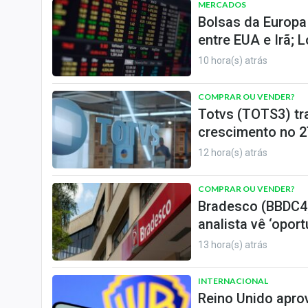
MERCADOS
Bolsas da Europa
entre EUA e Irã; 
10 hora(s) atrás
COMPRAR OU VENDER?
Totvs (TOTS3) tr
crescimento no 2
12 hora(s) atrás
COMPRAR OU VENDER?
Bradesco (BBDC4)
analista vê ‘opor
13 hora(s) atrás
INTERNACIONAL
Reino Unido apro