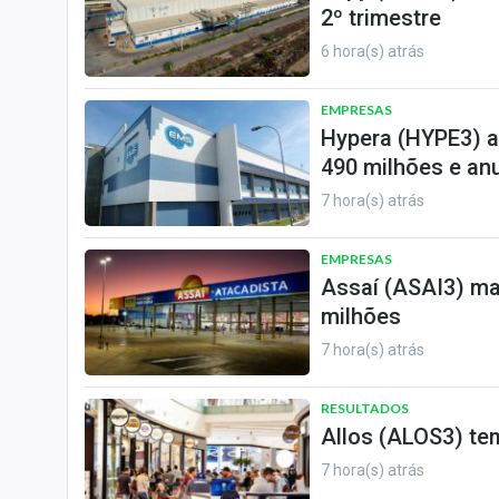
2º trimestre
6 hora(s) atrás
EMPRESAS
Hypera (HYPE3) a
490 milhões e an
7 hora(s) atrás
EMPRESAS
Assaí (ASAI3) ma
milhões
7 hora(s) atrás
RESULTADOS
Allos (ALOS3) tem
7 hora(s) atrás