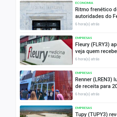
Internacional
ECONOMIA
Ritmo frenético d
Marketing
autoridades do F
Tecnologia
6 hora(s) atrás
Conteúdo de Marca
EMPRESAS
Sobre
Fleury (FLRY3) a
Expediente
veja quem recebe
Contato
6 hora(s) atrás
EMPRESAS
Renner (LREN3) l
de receita para 2
6 hora(s) atrás
EMPRESAS
Tupy (TUPY3) reve