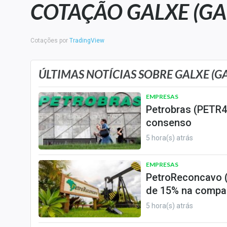
COTAÇÃO GALXE (GA
Carteiras Recomendadas
Central de Dividendos
Central de Fundos
Cotações por
TradingView
Imobiliários
Central dos IPOs
ÚLTIMAS NOTÍCIAS SOBRE GALXE (GA
Renda Fixa
EMPRESAS
Finanças Pessoais
Petrobras (PETR4)
Mercados
consenso
Economia
5 hora(s) atrás
Empresas
EMPRESAS
Brasil
PetroReconcavo (
Política
de 15% na compa
Colunas
5 hora(s) atrás
Especiais