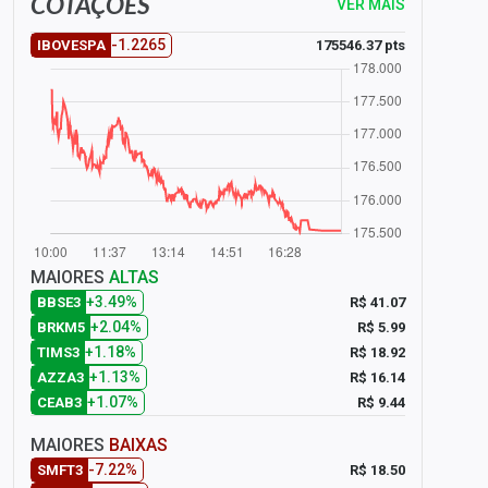
COTAÇÕES
VER MAIS
-1.2265
175546.37 pts
IBOVESPA
MAIORES
ALTAS
+3.49%
R$ 41.07
BBSE3
+2.04%
R$ 5.99
BRKM5
+1.18%
R$ 18.92
TIMS3
+1.13%
R$ 16.14
AZZA3
+1.07%
R$ 9.44
CEAB3
MAIORES
BAIXAS
-7.22%
R$ 18.50
SMFT3