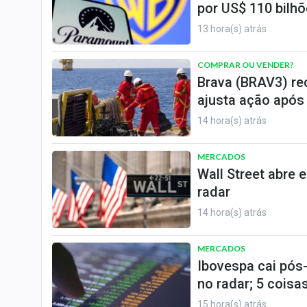
por US$ 110 bilh
13 hora(s) atrás
COMPRAR OU VENDER?
Brava (BRAV3) re
ajusta ação após
14 hora(s) atrás
MERCADOS
Wall Street abre 
radar
14 hora(s) atrás
MERCADOS
Ibovespa cai pós
no radar; 5 coisas
15 hora(s) atrás