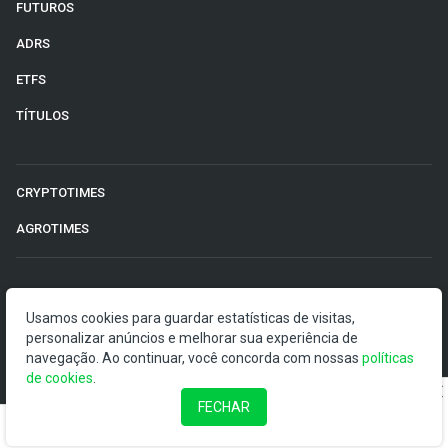
FUTUROS
ADRS
ETFS
TÍTULOS
CRYPTOTIMES
AGROTIMES
©2026 Money Times.
Usamos cookies para guardar estatísticas de visitas,
personalizar anúncios e melhorar sua experiência de
O Money Times publica matérias de cunho jornalístico, que
navegação. Ao continuar, você concorda com nossas
visam a democratização da informação. Nossas
políticas
de cookies
publicações devem ser compreendidas como boletins
.
anunciadores e divulgadores, e não como uma
FECHAR
recomendação de investimento.