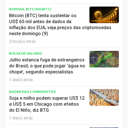
Economia
BOM DIA, BITCOIN (BTC)
Empresas
Bitcoin (BTC) tenta sustentar os
US$ 65 mil antes de dados da
Brasil
inflação dos EUA; veja preços das criptomoedas
neste domingo (9)
Política
2 hora(s) atrás
Colunas
BOLSA DE VALORES
Julho estanca fuga de estrangeiros
Especiais
do Brasil; o que pode jogar ‘água no
chope’, segundo especialistas
Internacional
1 dia(s) atrás
Marketing
RADAR DAS COMMODITIES
Soja e milho podem superar US$ 12
Tecnologia
e US$ 5 em Chicago com efeitos
do El Niño, diz BTG
1 dia(s) atrás
Conteúdo de Marca