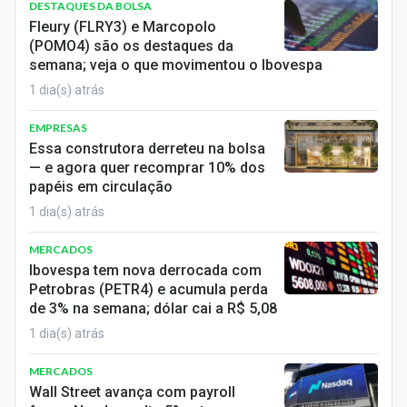
DESTAQUES DA BOLSA
Sobre
Fleury (FLRY3) e Marcopolo
(POMO4) são os destaques da
Expediente
semana; veja o que movimentou o Ibovespa
1 dia(s) atrás
Contato
EMPRESAS
Essa construtora derreteu na bolsa
— e agora quer recomprar 10% dos
papéis em circulação
1 dia(s) atrás
MERCADOS
Ibovespa tem nova derrocada com
Petrobras (PETR4) e acumula perda
de 3% na semana; dólar cai a R$ 5,08
1 dia(s) atrás
MERCADOS
Wall Street avança com payroll