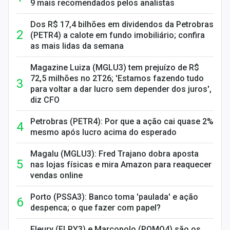
9 mais recomendados pelos analistas
Dos R$ 17,4 bilhões em dividendos da Petrobras
(PETR4) a calote em fundo imobiliário; confira
as mais lidas da semana
Magazine Luiza (MGLU3) tem prejuízo de R$
72,5 milhões no 2T26; 'Estamos fazendo tudo
para voltar a dar lucro sem depender dos juros',
diz CFO
Petrobras (PETR4): Por que a ação cai quase 2%
mesmo após lucro acima do esperado
Magalu (MGLU3): Fred Trajano dobra aposta
nas lojas físicas e mira Amazon para reaquecer
vendas online
Porto (PSSA3): Banco toma 'paulada' e ação
despenca; o que fazer com papel?
Fleury (FLRY3) e Marcopolo (POMO4) são os