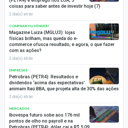
(PETR4) e emprego nos EUA; 5
coisas para saber antes de investir hoje (7)
2 dia(s) atrás
COMPRAR OU VENDER?
Magazine Luiza (MGLU3): lojas
físicas brilham, mas queda do e-
commerce ofusca resultado; e agora, o que fazer
com as ações?
2 dia(s) atrás
EMPRESAS
Petrobras (PETR4): Resultados e
dividendos ‘acima das expectativas’
animam Itaú BBA, que projeta alta de 30% das ações
2 dia(s) atrás
MERCADOS
Ibovespa futuro sobe aos 176 mil
pontos de olho no payroll e na
Petrobras (PETR4); dólar cai a R$ 5,09