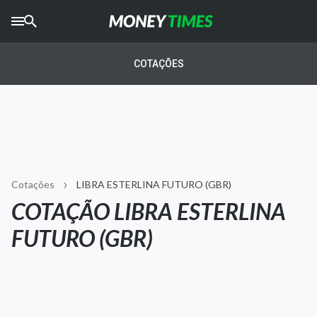
CRYPTO
TIMES
COTAÇÕES
AGRO
TIMES
Ibovespa
Giro do Mercado
Cotações
LIBRA ESTERLINA FUTURO (GBR)
Newsletters
COTAÇÃO LIBRA ESTERLINA
Money Trader
FUTURO (GBR)
Anuncie
Últimas Notícias