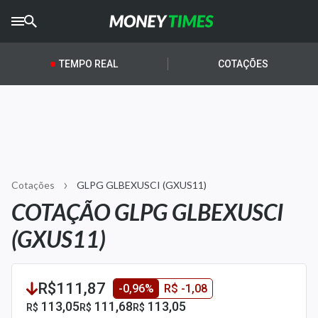
CRYPTO
TIMES
TEMPO REAL
COTAÇÕES
AGRO
TIMES
Ibovespa
Giro do Mercado
Cotações
GLPG GLBEXUSCI (GXUS11)
Newsletters
COTAÇÃO GLPG GLBEXUSCI
Money Trader
(GXUS11)
Anuncie
R$111,87
-0,96%
R$ -1,08
Últimas Notícias
113,05
111,68
113,05
R$
R$
R$