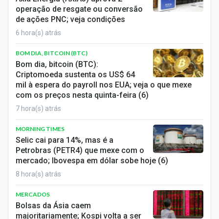
operação de resgate ou conversão
de ações PNC; veja condições
6 hora(s) atrás
BOM DIA, BITCOIN (BTC)
Bom dia, bitcoin (BTC):
Criptomoeda sustenta os US$ 64
mil à espera do payroll nos EUA; veja o que mexe
com os preços nesta quinta-feira (6)
7 hora(s) atrás
MORNING TIMES
Selic cai para 14%, mas é a
Petrobras (PETR4) que mexe com o
mercado; Ibovespa em dólar sobe hoje (6)
8 hora(s) atrás
MERCADOS
Bolsas da Ásia caem
majoritariamente; Kospi volta a ser