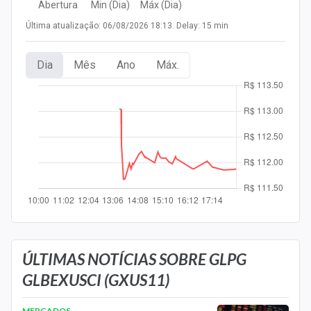
Abertura
Min (Dia)
Máx (Dia)
Newsletters
Última atualização: 06/08/2026 18:13. Delay: 15 min
Cotações
Dia
Mês
Ano
Máx.
Comprar ou vender?
Carteiras Recomendadas
Central de Dividendos
Central de Fundos Imobiliários
Central dos IPOs
Renda Fixa
Finanças Pessoais
ÚLTIMAS NOTÍCIAS SOBRE GLPG
GLBEXUSCI (GXUS11)
Mercados
MERCADOS