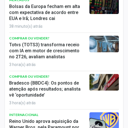
Economia
Bolsas da Europa fecham em alta
com expectativa de acordo entre
Empresas
EUA e Irã; Londres cai
38 minuto(s) atrás
Brasil
COMPRAR OU VENDER?
Política
Totvs (TOTS3) transforma receio
com IA em motor de crescimento
Colunas
no 2T26, avaliam analistas
Especiais
3 hora(s) atrás
COMPRAR OU VENDER?
Internacional
Bradesco (BBDC4): Os pontos de
atenção após resultados; analista
Marketing
vê ‘oportunidade’
Tecnologia
3 hora(s) atrás
INTERNACIONAL
Conteúdo de Marca
Reino Unido aprova aquisição da
Warner Bros. pela Paramount por