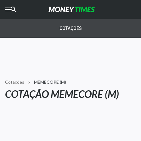
CRYPTO
TIMES
COTAÇÕES
AGRO
TIMES
Ibovespa
Giro do Mercado
Cotações
MEMECORE (M)
Newsletters
COTAÇÃO MEMECORE (M)
Money Trader
Anuncie
Últimas Notícias