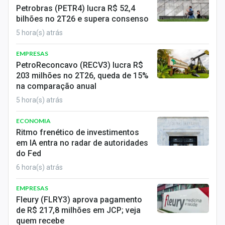
Economia
Petrobras (PETR4) lucra R$ 52,4
bilhões no 2T26 e supera consenso
Empresas
5 hora(s) atrás
Brasil
EMPRESAS
PetroReconcavo (RECV3) lucra R$
Política
203 milhões no 2T26, queda de 15%
na comparação anual
Colunas
5 hora(s) atrás
Especiais
ECONOMIA
Ritmo frenético de investimentos
Internacional
em IA entra no radar de autoridades
do Fed
Marketing
6 hora(s) atrás
Tecnologia
EMPRESAS
Fleury (FLRY3) aprova pagamento
Conteúdo de Marca
de R$ 217,8 milhões em JCP; veja
quem recebe