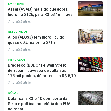
EMPRESAS
Assaí (ASAI3) mais do que dobra
lucro no 2T26, para R$ 537 milhões
7 hora(s) atrás
RESULTADOS
Allos (ALOS3) tem lucro líquido
quase 60% maior no 2º tri
7 hora(s) atrás
MERCADOS
Bradesco (BBDC4) e Wall Street
derrubam Ibovespa de volta aos
175 mil pontos; dólar recua a R$ 5,10
7 hora(s) atrás
DÓLAR
Dólar cai a R$ 5,10 com corte da
Selic e política monetária dos EUA
no radar