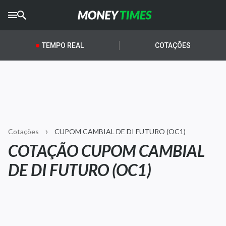
CRYPTO
TIMES
TEMPO REAL
COTAÇÕES
AGRO
TIMES
Ibovespa
Giro do Mercado
Cotações
CUPOM CAMBIAL DE DI FUTURO (OC1)
Newsletters
COTAÇÃO CUPOM CAMBIAL
Money Trader
DE DI FUTURO (OC1)
Anuncie
Últimas Notícias