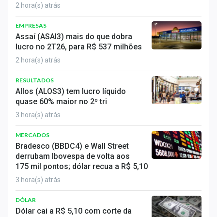
2 hora(s) atrás
EMPRESAS
Assaí (ASAI3) mais do que dobra
lucro no 2T26, para R$ 537 milhões
2 hora(s) atrás
RESULTADOS
Allos (ALOS3) tem lucro líquido
quase 60% maior no 2º tri
3 hora(s) atrás
MERCADOS
Bradesco (BBDC4) e Wall Street
derrubam Ibovespa de volta aos
175 mil pontos; dólar recua a R$ 5,10
3 hora(s) atrás
DÓLAR
Dólar cai a R$ 5,10 com corte da