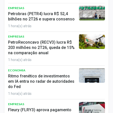
Economia
EMPRESAS
Empresas
Petrobras (PETR4) lucra R$ 52,4
bilhões no 2T26 e supera consenso
Brasil
1 hora(s) atrás
Política
EMPRESAS
PetroReconcavo (RECV3) lucra R$
Colunas
203 milhões no 2T26, queda de 15%
na comparação anual
Especiais
1 hora(s) atrás
Internacional
ECONOMIA
Ritmo frenético de investimentos
Marketing
em IA entra no radar de autoridades
do Fed
Tecnologia
1 hora(s) atrás
EMPRESAS
Conteúdo de Marca
Fleury (FLRY3) aprova pagamento