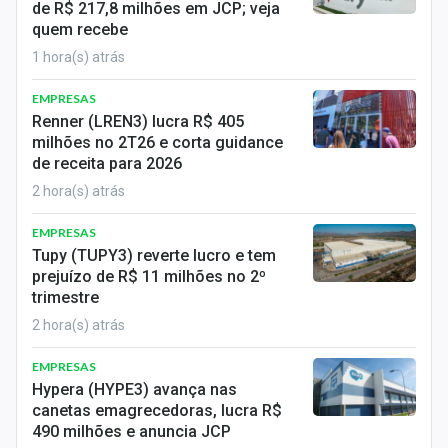
de R$ 217,8 milhões em JCP; veja
Sobre
quem recebe
Expediente
1 hora(s) atrás
EMPRESAS
Contato
Renner (LREN3) lucra R$ 405
milhões no 2T26 e corta guidance
de receita para 2026
2 hora(s) atrás
EMPRESAS
Tupy (TUPY3) reverte lucro e tem
prejuízo de R$ 11 milhões no 2º
trimestre
2 hora(s) atrás
EMPRESAS
Hypera (HYPE3) avança nas
canetas emagrecedoras, lucra R$
490 milhões e anuncia JCP