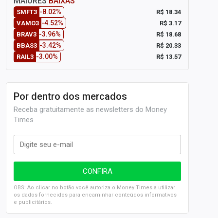
MAIORES
BAIXAS
-8.02%
R$ 18.34
SMFT3
-4.52%
R$ 3.17
VAMO3
-3.96%
R$ 18.68
BRAV3
-3.42%
R$ 20.33
BBAS3
-3.00%
R$ 13.57
RAIL3
Por dentro dos mercados
Receba gratuitamente as newsletters do Money
Times
OBS: Ao clicar no botão você autoriza o Money Times a utilizar
os dados fornecidos para encaminhar conteúdos informativos
e publicitários.
SELIC em 14%: A repercussão da decisão sobre os JUROS