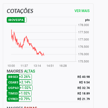
COTAÇÕES
VER MAIS
pts
IBOVESPA
MAIORES
ALTAS
+3.26%
R$ 40.98
BBSE3
+2.14%
R$ 9.54
CEAB3
+1.02%
R$ 32.74
UGPA3
+1.02%
R$ 18.89
TIMS3
+0.79%
R$ 21.79
CYRE3