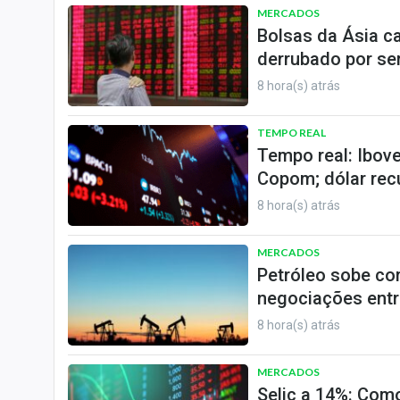
MERCADOS
Bolsas da Ásia ca
derrubado por s
8 hora(s) atrás
TEMPO REAL
Tempo real: Ibov
Copom; dólar rec
8 hora(s) atrás
MERCADOS
Petróleo sobe co
negociações entr
8 hora(s) atrás
MERCADOS
Selic a 14%: Como