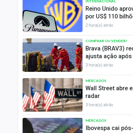
INTERNACIONAL
Reino Unido apro
por US$ 110 bilh
2 hora(s) atrás
COMPRAR OU VENDER?
Brava (BRAV3) re
ajusta ação após
3 hora(s) atrás
MERCADOS
Wall Street abre 
radar
3 hora(s) atrás
MERCADOS
Ibovespa cai pós