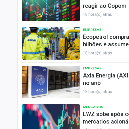
reagir ao Copom
18 hora(s) atrás
EMPRESAS
Ecopetrol compra
bilhões e assume
18 hora(s) atrás
EMPRESAS
Axia Energia (AXI
no ano
18 hora(s) atrás
MERCADOS
EWZ sobe após cor
mercados acioná