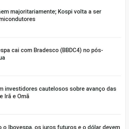
em majoritariamente; Kospi volta a ser
emicondutores
espa cai com Bradesco (BBDC4) no pós-
ua
m investidores cautelosos sobre avanço das
e Irã e Omã
 o Ibovespa, os juros futuros e o dólar devem