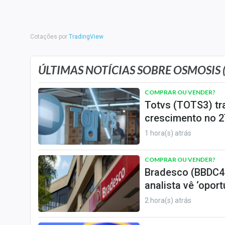
Internacional
Marketing
Tecnologia
Cotações por
TradingView
Conteúdo de Marca
ÚLTIMAS NOTÍCIAS SOBRE OSMOSIS 
Sobre
COMPRAR OU VENDER?
Expediente
Totvs (TOTS3) tr
Contato
crescimento no 2
1 hora(s) atrás
COMPRAR OU VENDER?
Bradesco (BBDC4)
analista vê ‘opor
2 hora(s) atrás