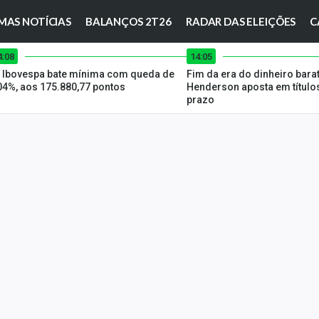
MAS NOTÍCIAS
BALANÇOS 2T26
RADAR DAS ELEIÇÕES
C
4:08
14:05
 Ibovespa bate mínima com queda de
Fim da era do dinheiro bar
04%, aos 175.880,77 pontos
Henderson aposta em título
prazo