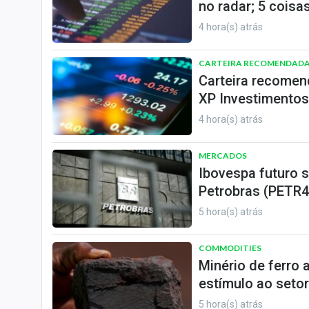
no radar; 5 coisas
4 hora(s) atrás
CARTEIRA RECOMENDAD
Carteira recomen
XP Investimentos
4 hora(s) atrás
MERCADOS
Ibovespa futuro 
Petrobras (PETR4)
5 hora(s) atrás
COMMODITIES
Minério de ferro
estímulo ao setor
5 hora(s) atrás