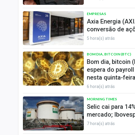
EMPRESAS
Axia Energia (AX
conversão de açõ
5 hora(s) atrás
BOM DIA, BITCOIN (BTC)
Bom dia, bitcoin 
espera do payrol
nesta quinta-feira
6 hora(s) atrás
MORNING TIMES
Selic cai para 1
mercado; Ibovesp
7 hora(s) atrás