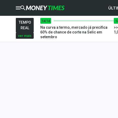
ÚLTI
14:14
1
CRYPTO
TIMES
TEMPO
Na curva a termo, mercado já precifica
>>
REAL
AGRO
TIMES
60% de chance de corte na Selic em
1,
ver mais
setembro
Ibovespa
Giro do Mercado
Newsletters
Money Trader
Anuncie
Últimas Notícias
Newsletters
Cotações
Comprar ou vender?