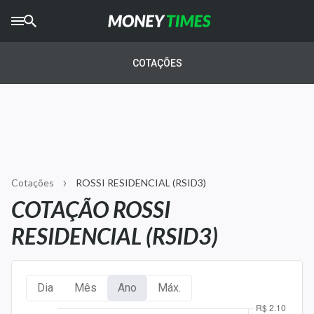
CRYPTO
TIMES
COTAÇÕES
AGRO
TIMES
Ibovespa
Giro do Mercado
Cotações
ROSSI RESIDENCIAL (RSID3)
Newsletters
COTAÇÃO ROSSI
Money Trader
RESIDENCIAL (RSID3)
Anuncie
Dia
Mês
Ano
Máx.
Últimas Notícias