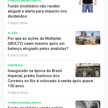
FUNDOS IMOBILIÁRIOS
Economia
Fundo imobiliário não recebe
aluguel e alerta para impacto nos
Empresas
dividendos
Brasil
6 dia(s) atrás
Política
AÇÕES
Por que as ações da Multiplan
(MULT3) caem mesmo após um
Colunas
balanço elogiado pelos analistas?
Especiais
8 dia(s) atrás
Internacional
EMPRESAS
Inaugurado na época do Brasil
Marketing
Imperial, prédio histórico dos
Correios no Rio é colocado à venda após quase
150 anos
Tecnologia
9 dia(s) atrás
Conteúdo de Marca
FUNDOS IMOBILIÁRIOS