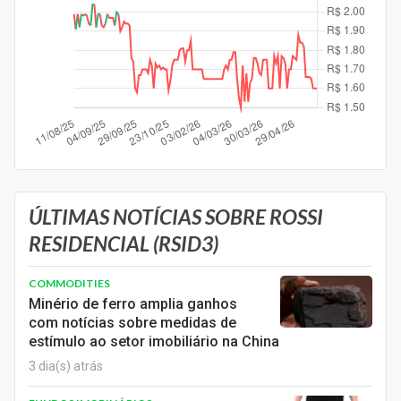
Newsletters
Cotações
Comprar ou vender?
Carteiras Recomendadas
Central de Dividendos
Central de Fundos Imobiliários
ÚLTIMAS NOTÍCIAS SOBRE ROSSI
RESIDENCIAL (RSID3)
Central dos IPOs
COMMODITIES
Renda Fixa
Minério de ferro amplia ganhos
com notícias sobre medidas de
Finanças Pessoais
estímulo ao setor imobiliário na China
Mercados
3 dia(s) atrás