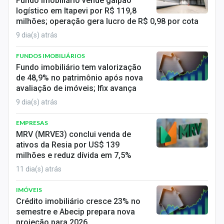
Fundo imobiliário vende galpão
Sobre
logístico em Itapevi por R$ 119,8
milhões; operação gera lucro de R$ 0,98 por cota
Expediente
9 dia(s) atrás
Contato
FUNDOS IMOBILIÁRIOS
Fundo imobiliário tem valorização
de 48,9% no patrimônio após nova
avaliação de imóveis; Ifix avança
9 dia(s) atrás
EMPRESAS
MRV (MRVE3) conclui venda de
ativos da Resia por US$ 139
milhões e reduz dívida em 7,5%
11 dia(s) atrás
IMÓVEIS
Crédito imobiliário cresce 23% no
semestre e Abecip prepara nova
projeção para 2026