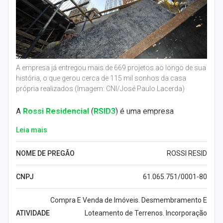
A empresa já entregou mais de 669 projetos ao longo de sua
história, o que gerou cerca de 115 mil sonhos da casa
própria realizados (Imagem: CNI/José Paulo Lacerda)
A
Rossi Residencial
(
RSID3
) é uma empresa
brasileira que atua no setor da
construção civil
.
Leia mais
Fundada em 27 de outubro de 1980, a companhia tem
sede em
São Paulo
.
NOME DE PREGÃO
ROSSI RESID
A empresa já entregou mais de 669 projetos ao longo
CNPJ
61.065.751/0001-80
de sua história, o que gerou cerca de 115 mil sonhos
da casa própria realizados. A Rossi Residencial tem
Compra E Venda de Imóveis. Desmembramento E
presença em mais de 17 estados brasileiros com
ATIVIDADE
Loteamento de Terrenos. Incorporação