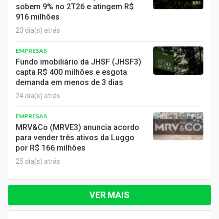
sobem 9% no 2T26 e atingem R$
916 milhões
23 dia(s) atrás
EMPRESAS
Fundo imobiliário da JHSF (JHSF3)
capta R$ 400 milhões e esgota
demanda em menos de 3 dias
24 dia(s) atrás
EMPRESAS
MRV&Co (MRVE3) anuncia acordo
para vender três ativos da Luggo
por R$ 166 milhões
25 dia(s) atrás
VER MAIS