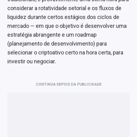
Economia
considerar a rotatividade setorial e os fluxos de
Empresas
liquidez durante certos estágios dos ciclos de
mercado — em que o objetivo é desenvolver uma
Brasil
estratégia abrangente e um roadmap
Política
(planejamento de desenvolvimento) para
selecionar o criptoativo certo na hora certa, para
Money Trader
investir ou negociar.
Colunas
Especiais
CONTINUA DEPOIS DA PUBLICIDADE
Internacional
Marketing
Tecnologia