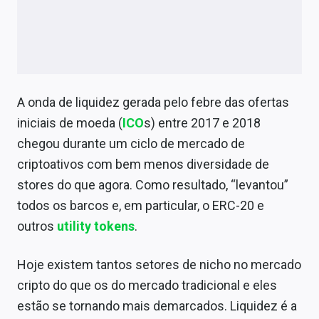
Conteúdo de Marca
Sobre
Expediente
A onda de liquidez gerada pelo febre das ofertas
Contato
iniciais de moeda (
ICO
s) entre 2017 e 2018
chegou durante um ciclo de mercado de
criptoativos com bem menos diversidade de
stores do que agora. Como resultado, “levantou”
todos os barcos e, em particular, o ERC-20 e
outros
utility tokens
.
Hoje existem tantos setores de nicho no mercado
cripto do que os do mercado tradicional e eles
estão se tornando mais demarcados. Liquidez é a