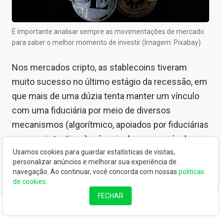
É importante analisar sempre as movimentações de mercado
para saber o melhor momento de investir (Imagem: Pixabay)
Nos mercados cripto, as stablecoins tiveram
muito sucesso no último estágio da recessão, em
que mais de uma dúzia tenta manter um vínculo
com uma fiduciária por meio de diversos
mecanismos (algorítmico, apoiados por fiduciárias
ou por criptoativos) e é mais do que provável que
Usamos cookies para guardar estatísticas de visitas,
a corrida para criar a fórmula perfeita vai continuar.
personalizar anúncios e melhorar sua experiência de
navegação. Ao continuar, você concorda com nossas
políticas
de cookies
.
CONTINUA DEPOIS DA PUBLICIDADE
FECHAR