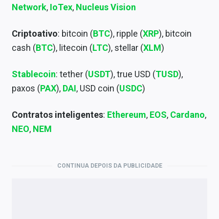
Network
,
IoTex
,
Nucleus Vision
Criptoativo
: bitcoin (
BTC
), ripple (
XRP
), bitcoin
cash (
BTC
), litecoin (
LTC
), stellar (
XLM
)
Stablecoin
: tether (
USDT
), true USD (
TUSD
),
paxos (
PAX
),
DAI
, USD coin (
USDC
)
Contratos inteligentes
:
Ethereum
,
EOS
,
Cardano
,
NEO
,
NEM
CONTINUA DEPOIS DA PUBLICIDADE