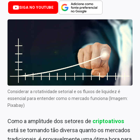
Newsletters
SIGA NO YOUTUBE
Cotações
Comprar ou vender?
Carteiras Recomendadas
Central de Dividendos
Central de Fundos Imobiliários
Central dos IPOs
Considerar a rotatividade setorial e os fluxos de liquidez é
essencial para entender como o mercado funciona (Imagem:
Renda Fixa
Pixabay)
Finanças Pessoais
Como a amplitude dos setores de
criptoativos
Mercados
está se tornando tão diversa quanto os mercados
tradicionais, é provavelmente uma ótima hora para