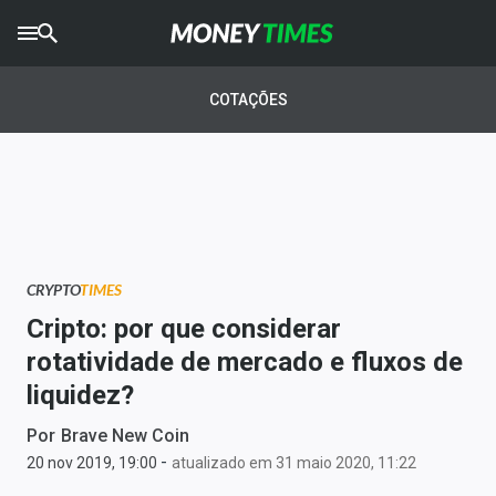
CRYPTO
TIMES
COTAÇÕES
AGRO
TIMES
Ibovespa
Giro do Mercado
CRYPTO
TIMES
Newsletters
Cripto: por que considerar
Money Trader
rotatividade de mercado e fluxos de
liquidez?
Anuncie
Por
Brave New Coin
-
Últimas Notícias
20 nov 2019, 19:00
atualizado em 31 maio 2020, 11:22