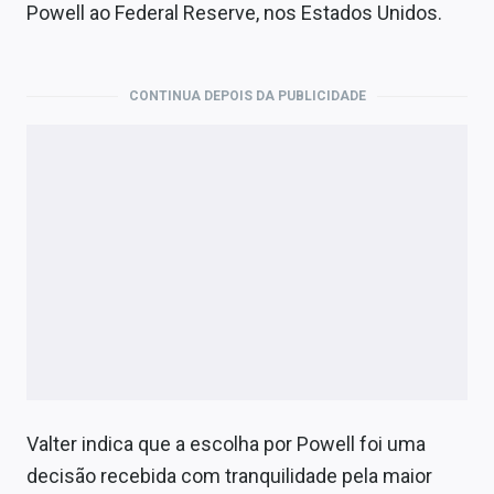
Economia
Powell ao Federal Reserve, nos Estados Unidos.
Empresas
CONTINUA DEPOIS DA PUBLICIDADE
Brasil
Política
Colunas
Especiais
Internacional
Marketing
Tecnologia
Valter indica que a escolha por Powell foi uma
Conteúdo de Marca
decisão recebida com tranquilidade pela maior