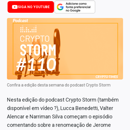
Newsletters
SIGA NO YOUTUBE
Cotações
Comprar ou vender?
Carteiras Recomendadas
Central de Dividendos
Central de Fundos Imobiliários
Central dos IPOs
Confira a edição desta semana do podcast Crypto Storm
Renda Fixa
Nesta edição do podcast Crypto Storm (também
Finanças Pessoais
disponível em vídeo ?), Lucca Benedetti, Valter
Alencar e Narriman Silva começam o episódio
Mercados
comentando sobre a renomeação de Jerome