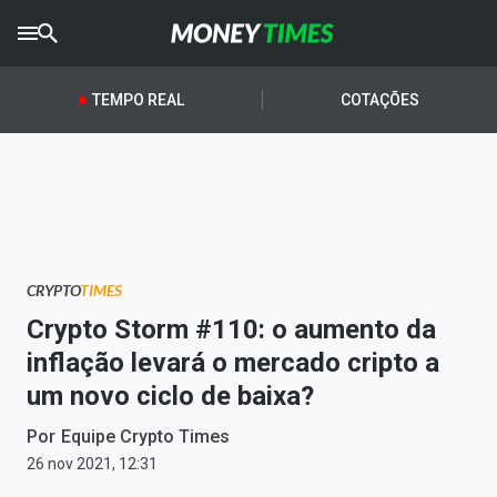
CRYPTO
TIMES
TEMPO REAL
COTAÇÕES
AGRO
TIMES
Ibovespa
Giro do Mercado
CRYPTO
TIMES
Newsletters
Crypto Storm #110: o aumento da
Money Trader
inflação levará o mercado cripto a
um novo ciclo de baixa?
Anuncie
Por
Equipe Crypto Times
Últimas Notícias
26 nov 2021, 12:31