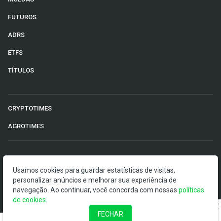
FUTUROS
ADRS
ETFS
TÍTULOS
CRYPTOTIMES
AGROTIMES
©2026 Money Times.
Usamos cookies para guardar estatísticas de visitas,
personalizar anúncios e melhorar sua experiência de
O Money Times publica matérias de cunho jornalístico, que
navegação. Ao continuar, você concorda com nossas
políticas
visam a democratização da informação. Nossas
de cookies
.
publicações devem ser compreendidas como boletins
anunciadores e divulgadores, e não como uma
FECHAR
recomendação de investimento.