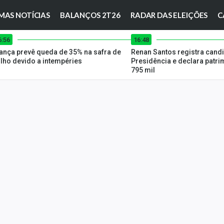
MAS NOTÍCIAS
BALANÇOS 2T26
RADAR DAS ELEIÇÕES
C
6:56
16:48
ança prevê queda de 35% na safra de
Renan Santos registra candi
lho devido a intempéries
Presidência e declara patri
795 mil