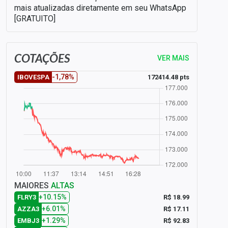
mais atualizadas diretamente em seu WhatsApp
[GRATUITO]
COTAÇÕES
VER MAIS
-1,78%
172414.48 pts
IBOVESPA
MAIORES
ALTAS
+10.15%
R$ 18.99
FLRY3
+6.01%
R$ 17.11
AZZA3
+1.29%
R$ 92.83
EMBJ3