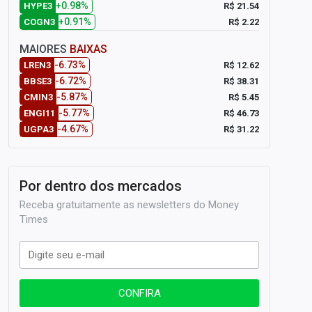
+0.98%
R$ 21.54
HYPE3
+0.91%
R$ 2.22
COGN3
MAIORES
BAIXAS
-6.73%
R$ 12.62
LREN3
-6.72%
R$ 38.31
BBSE3
-5.87%
R$ 5.45
CMIN3
-5.77%
R$ 46.73
ENGI11
-4.67%
R$ 31.22
UGPA3
Por dentro dos mercados
Receba gratuitamente as newsletters do Money
Times