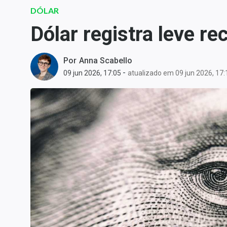
Carteiras Recomendadas
DÓLAR
Central de Dividendos
Dólar registra leve r
Central de Fundos
Imobiliários
Por
Anna Scabello
Central dos IPOs
-
09 jun 2026, 17:05
atualizado em 09 jun 2026, 17:
Renda Fixa
Finanças Pessoais
Mercados
Economia
Empresas
Brasil
Política
Colunas
Especiais