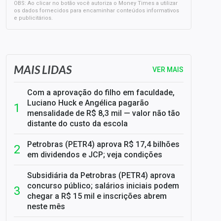
OBS: Ao clicar no botão você autoriza o Money Times a utilizar
os dados fornecidos para encaminhar conteúdos informativos
e publicitários.
SELIC em 14%: A repercussão da decisão sobre os JUROS
MAIS LIDAS
VER MAIS
Com a aprovação do filho em faculdade,
Luciano Huck e Angélica pagarão
mensalidade de R$ 8,3 mil — valor não tão
distante do custo da escola
Petrobras (PETR4) aprova R$ 17,4 bilhões
em dividendos e JCP; veja condições
Subsidiária da Petrobras (PETR4) aprova
concurso público; salários iniciais podem
chegar a R$ 15 mil e inscrições abrem
neste mês