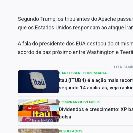
Segundo Trump, os tripulantes do Apache passam
que os Estados Unidos respondam ao ataque iran
A fala do presidente dos EUA destoou do otimi
acordo de paz próximo entre Washington e Teerã
LEIA TAM
CARTEIRA RECOMENDADA
Itaú (ITUB4) é a ação mais reco
segundo 14 analistas; veja ranki
COMPRAR OU VENDER?
Dividendos e crescimento: XP ba
bolsa
RESULTADOS