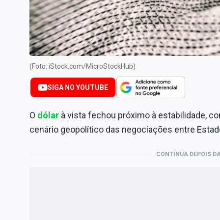
Internacional
Marketing
Tecnologia
Conteúdo de Marca
(Foto: iStock.com/MicroStockHub)
Sobre
SIGA NO YOUTUBE
Expediente
Contato
O
dólar
à vista fechou próximo à estabilidade, com
cenário geopolítico das negociações entre Estado
CONTINUA DEPOIS DA