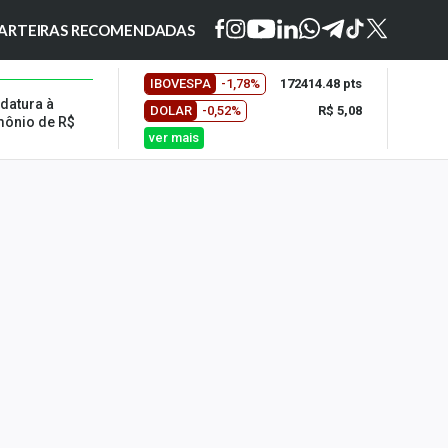
ARTEIRAS RECOMENDADAS
IBOVESPA
-1,78%
172414.48 pts
datura à
DOLAR
-0,52%
R$ 5,08
mônio de R$
ver mais