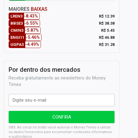
MAIORES
BAIXAS
-8.43%
R$ 12.39
LREN3
-6.55%
R$ 38.38
BBSE3
-5.87%
R$ 5.45
CMIN3
-5.46%
R$ 46.88
ENGI11
-4.49%
R$ 31.28
UGPA3
Por dentro dos mercados
Receba gratuitamente as newsletters do Money
Times
OBS: Ao clicar no botão você autoriza o Money Times a utilizar
os dados fornecidos para encaminhar conteúdos informativos
e publicitários.