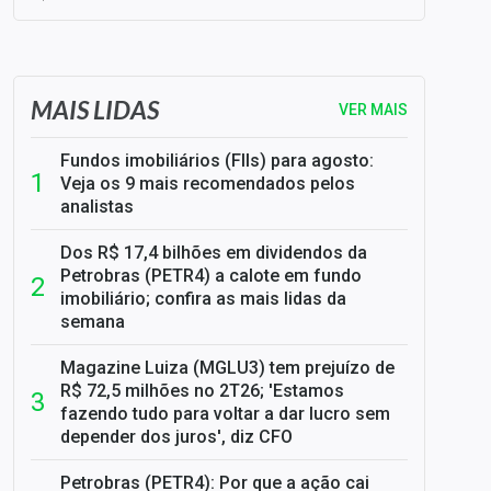
SELIC em 14%: A repercussão da decisão sobre os JUROS
MAIS LIDAS
VER MAIS
Fundos imobiliários (FIIs) para agosto:
Veja os 9 mais recomendados pelos
analistas
Dos R$ 17,4 bilhões em dividendos da
Petrobras (PETR4) a calote em fundo
imobiliário; confira as mais lidas da
semana
Magazine Luiza (MGLU3) tem prejuízo de
R$ 72,5 milhões no 2T26; 'Estamos
fazendo tudo para voltar a dar lucro sem
depender dos juros', diz CFO
Petrobras (PETR4): Por que a ação cai