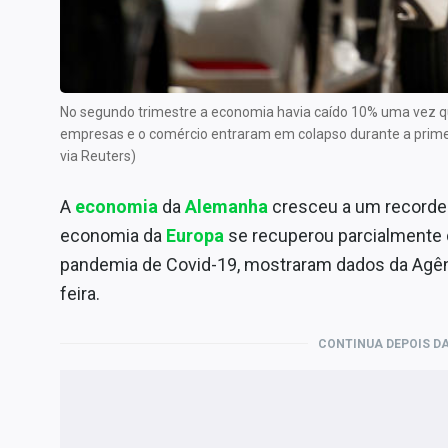
Internacional
Marketing
Tecnologia
No segundo trimestre a economia havia caído 10% uma vez qu
Conteúdo de Marca
empresas e o comércio entraram em colapso durante a prim
Sobre
via Reuters)
Expediente
A
economia
da
Alemanha
cresceu a um recorde 
Contato
economia da
Europa
se recuperou parcialmente 
pandemia de Covid-19, mostraram dados da Agênc
feira.
CONTINUA DEPOIS DA