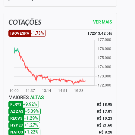
COTAÇÕES
VER MAIS
-1,73%
172513.42 pts
IBOVESPA
MAIORES
ALTAS
+9.92%
R$ 18.95
FLRY3
+5.39%
R$ 17.01
AZZA3
+1.29%
R$ 10.23
RECV3
+1.27%
R$ 21.60
HYPE3
+1.22%
R$ 8.28
NATU3