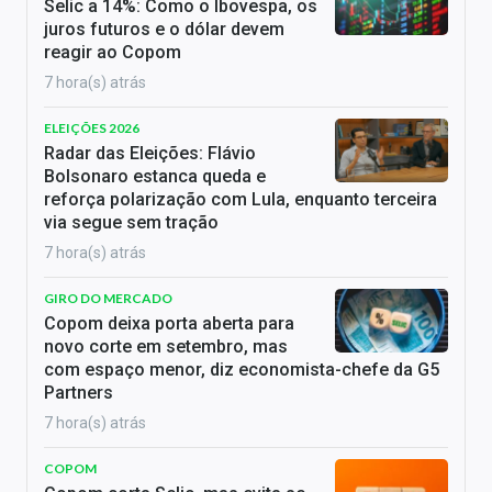
Selic a 14%: Como o Ibovespa, os
juros futuros e o dólar devem
reagir ao Copom
7 hora(s) atrás
ELEIÇÕES 2026
Radar das Eleições: Flávio
Bolsonaro estanca queda e
reforça polarização com Lula, enquanto terceira
via segue sem tração
7 hora(s) atrás
GIRO DO MERCADO
Copom deixa porta aberta para
novo corte em setembro, mas
com espaço menor, diz economista-chefe da G5
Partners
7 hora(s) atrás
COPOM