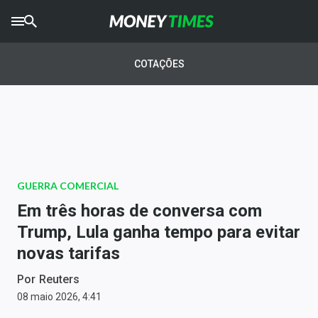
CRYPTO
TIMES
COTAÇÕES
AGRO
TIMES
Ibovespa
Giro do Mercado
GUERRA COMERCIAL
Newsletters
Em três horas de conversa com
Money Trader
Trump, Lula ganha tempo para evitar
novas tarifas
Anuncie
Por
Reuters
Últimas Notícias
08 maio 2026, 4:41