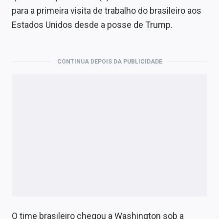
Economia
para a primeira visita de trabalho do brasileiro aos
Estados Unidos desde a posse de Trump.
Empresas
Brasil
CONTINUA DEPOIS DA PUBLICIDADE
Política
Money Trader
Colunas
Especiais
Internacional
Marketing
Tecnologia
O time brasileiro chegou a Washington sob a