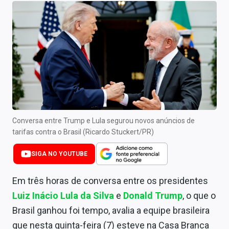
Newsletters
Cotações
Comprar ou vender?
Carteiras Recomendadas
Central de Dividendos
Central de Fundos Imobiliários
Conversa entre Trump e Lula segurou novos anúncios de
tarifas contra o Brasil (Ricardo Stuckert/PR)
Central dos IPOs
SIGA NO YOUTUBE
Renda Fixa
Em três horas de conversa entre os presidentes
Finanças Pessoais
Luiz Inácio Lula da Silva
e
Donald Trump
, o que o
Brasil ganhou foi tempo, avalia a equipe brasileira
Mercados
que nesta quinta-feira (7) esteve na Casa Branca