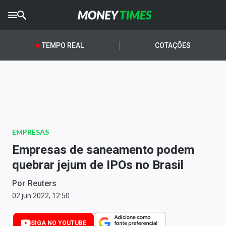
CRYPTO
TIMES
TEMPO REAL
COTAÇÕES
AGRO
TIMES
Ibovespa
Giro do Mercado
EMPRESAS
Newsletters
Empresas de saneamento podem
Money Trader
quebrar jejum de IPOs no Brasil
Anuncie
Por
Reuters
02 jun 2022, 12:50
Últimas Notícias
SIGA NO YOUTUBE