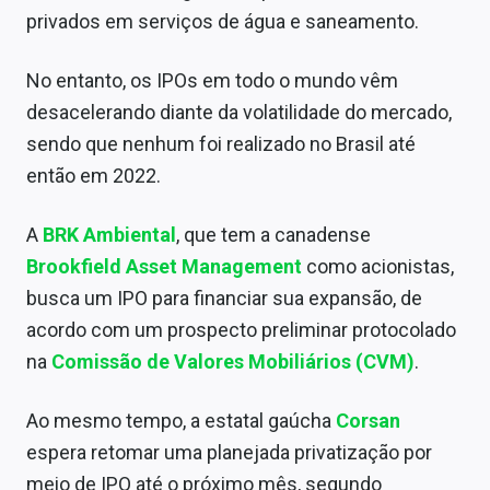
Conteúdo de Marca
privados em serviços de água e saneamento.
Sobre
No entanto, os IPOs em todo o mundo vêm
desacelerando diante da volatilidade do mercado,
Expediente
sendo que nenhum foi realizado no Brasil até
Contato
então em 2022.
A
BRK Ambiental
, que tem a canadense
Brookfield Asset Management
como acionistas,
busca um IPO para financiar sua expansão, de
acordo com um prospecto preliminar protocolado
na
Comissão de Valores Mobiliários
(
CVM
)
.
Ao mesmo tempo, a estatal gaúcha
Corsan
espera retomar uma planejada privatização por
meio de IPO até o próximo mês, segundo