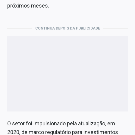
Economia
próximos meses.
Empresas
Brasil
CONTINUA DEPOIS DA PUBLICIDADE
Política
Money Trader
Colunas
Especiais
Internacional
Marketing
Tecnologia
O setor foi impulsionado pela atualização, em
2020, de marco regulatório para investimentos