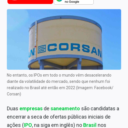
Newsletters
Cotações
Comprar ou vender?
Carteiras Recomendadas
Central de Dividendos
Central de Fundos Imobiliários
No entanto, os IPOs em todo o mundo vêm desacelerando
Central dos IPOs
diante da volatilidade do mercado, sendo que nenhum foi
realizado no Brasil até então em 2022 (Imagem: Facebook/
Renda Fixa
Corsan)
Finanças Pessoais
Duas
empresas
de
saneamento
são candidatas a
encerrar a seca de ofertas públicas iniciais de
Mercados
ações (
IPO
, na siga em inglês) no
Brasil
nos