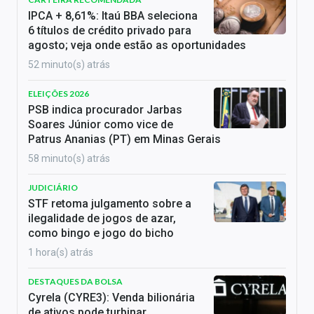
IPCA + 8,61%: Itaú BBA seleciona
6 títulos de crédito privado para
agosto; veja onde estão as oportunidades
52 minuto(s) atrás
ELEIÇÕES 2026
PSB indica procurador Jarbas
Soares Júnior como vice de
Patrus Ananias (PT) em Minas Gerais
58 minuto(s) atrás
JUDICIÁRIO
STF retoma julgamento sobre a
ilegalidade de jogos de azar,
como bingo e jogo do bicho
1 hora(s) atrás
DESTAQUES DA BOLSA
Cyrela (CYRE3): Venda bilionária
de ativos pode turbinar