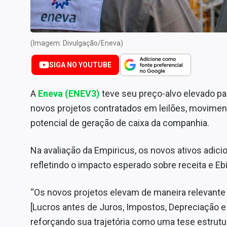
Internacional
Marketing
Tecnologia
(Imagem: Divulgação/Eneva)
Conteúdo de Marca
SIGA NO YOUTUBE
Sobre
A
Eneva (ENEV3)
teve seu preço-alvo elevado par
Expediente
novos projetos contratados em leilões, movimen
Contato
potencial de geração de caixa da companhia.
Na avaliação da Empiricus, os novos ativos adici
refletindo o impacto esperado sobre receita e Eb
“Os novos projetos elevam de maneira relevante o
[Lucros antes de Juros, Impostos, Depreciação e 
reforçando sua trajetória como uma tese estrutu