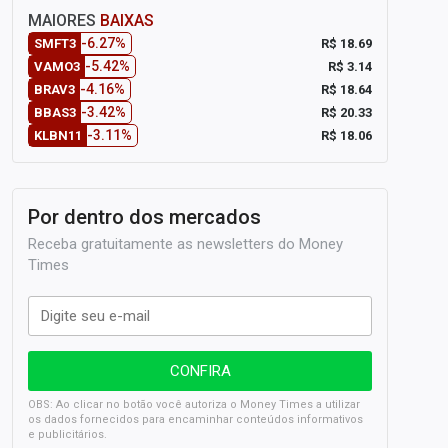
MAIORES
BAIXAS
-6.27%
R$ 18.69
SMFT3
-5.42%
R$ 3.14
VAMO3
-4.16%
R$ 18.64
BRAV3
-3.42%
R$ 20.33
BBAS3
-3.11%
R$ 18.06
KLBN11
Por dentro dos mercados
Receba gratuitamente as newsletters do Money
Times
OBS: Ao clicar no botão você autoriza o Money Times a utilizar
os dados fornecidos para encaminhar conteúdos informativos
e publicitários.