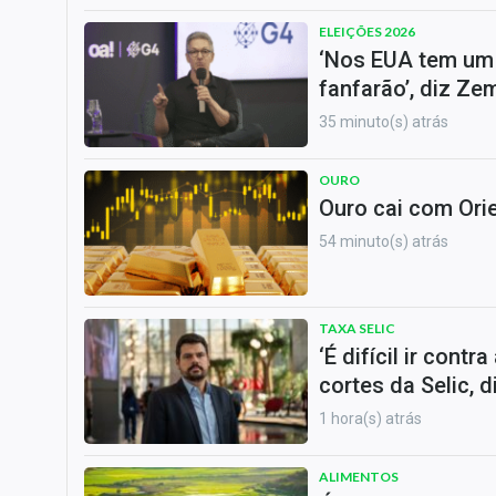
ELEIÇÕES 2026
‘Nos EUA tem um 
fanfarão’, diz Z
35 minuto(s) atrás
OURO
Ouro cai com Ori
54 minuto(s) atrás
TAXA SELIC
‘É difícil ir cont
cortes da Selic, 
1 hora(s) atrás
ALIMENTOS