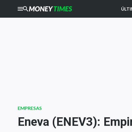
ÚLTI
CRYPTO
TIMES
AGRO
TIMES
Ibovespa
Giro do Mercado
Newsletters
Money Trader
Anuncie
Últimas Notícias
EMPRESAS
Newsletters
Eneva (ENEV3): Empir
Cotações
Comprar ou vender?