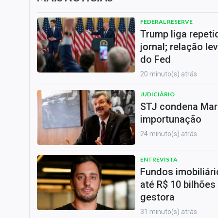
FEDERAL RESERVE
Trump liga repet
jornal; relação l
do Fed
20 minuto(s) atrás
JUDICIÁRIO
STJ condena Marc
importunação
24 minuto(s) atrás
ENTREVISTA
Fundos imobiliári
até R$ 10 bilhões
gestora
31 minuto(s) atrás