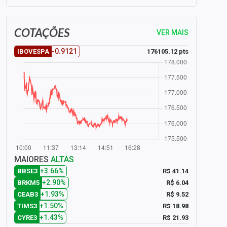
COTAÇÕES
VER MAIS
-0.9121
176105.12 pts
IBOVESPA
MAIORES
ALTAS
+3.66%
R$ 41.14
BBSE3
+2.90%
R$ 6.04
BRKM5
+1.93%
R$ 9.52
CEAB3
+1.50%
R$ 18.98
TIMS3
+1.43%
R$ 21.93
CYRE3