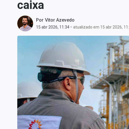
caixa
Carteiras Recomendadas
Central de Dividendos
Por
Vitor Azevedo
Central de Fundos
-
15 abr 2026, 11:34
atualizado em 15 abr 2026, 11
Imobiliários
Central dos IPOs
Renda Fixa
Finanças Pessoais
Mercados
Economia
Empresas
Brasil
Política
Colunas
Especiais