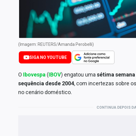
Internacional
Marketing
Tecnologia
Conteúdo de Marca
(Imagem: REUTERS/Amanda Perobelli)
Sobre
Expediente
SIGA NO YOUTUBE
Contato
O
Ibovespa
(
IBOV
) engatou uma
sétima semana 
sequência desde 2004
, com incertezas sobre os 
no cenário doméstico.
CONTINUA DEPOIS DA