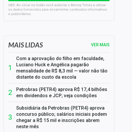
OBS: Ao clicar no botão você autoriza o Money Times a utilizar
os dados fornecidos para encaminhar conteúdos informativos
e publicitários.
SELIC em 14%: A repercussão da decisão sobre os JUROS
MAIS LIDAS
VER MAIS
Com a aprovação do filho em faculdade,
Luciano Huck e Angélica pagarão
mensalidade de R$ 8,3 mil — valor não tão
distante do custo da escola
Petrobras (PETR4) aprova R$ 17,4 bilhões
em dividendos e JCP; veja condições
Subsidiária da Petrobras (PETR4) aprova
concurso público; salários iniciais podem
chegar a R$ 15 mil e inscrições abrem
neste mês