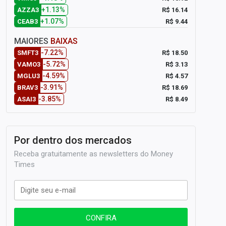
+1.13%
R$ 16.14
AZZA3
+1.07%
R$ 9.44
CEAB3
MAIORES
BAIXAS
-7.22%
R$ 18.50
SMFT3
-5.72%
R$ 3.13
VAMO3
-4.59%
R$ 4.57
MGLU3
-3.91%
R$ 18.69
BRAV3
-3.85%
R$ 8.49
ASAI3
Por dentro dos mercados
Receba gratuitamente as newsletters do Money
Times