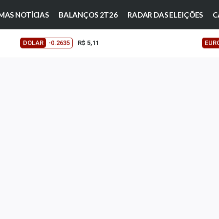
MAS NOTÍCIAS
BALANÇOS 2T26
RADAR DAS ELEIÇÕES
C
DOLAR
-0.2635
R$ 5,11
EUR