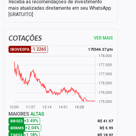
Receba as recomendações de investimento
mais atualizadas diretamente em seu WhatsApp
[GRATUITO]
COTAÇÕES
VER MAIS
-1.2265
175546.37 pts
IBOVESPA
MAIORES
ALTAS
+3.49%
R$ 41.07
BBSE3
+2.04%
R$ 5.99
BRKM5
+1.18%
R$ 18.92
TIMS3