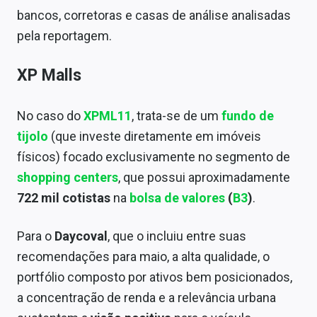
Conteúdo de Marca
bancos, corretoras e casas de análise analisadas
pela reportagem.
Sobre
Expediente
XP Malls
Contato
No caso do
XPML11
, trata-se de um
fundo de
tijolo
(que investe diretamente em imóveis
físicos) focado exclusivamente no segmento de
shopping centers
, que possui aproximadamente
722 mil cotistas
na
bolsa de valores
(
B3
)
.
Para o
Daycoval
, que o incluiu entre suas
recomendações para maio, a alta qualidade, o
portfólio composto por ativos bem posicionados,
a concentração de renda e a relevância urbana