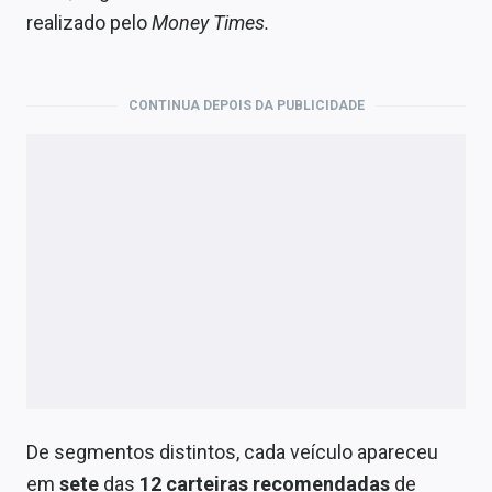
Economia
realizado pelo
Money Times.
Empresas
Brasil
CONTINUA DEPOIS DA PUBLICIDADE
Política
Money Trader
Colunas
Especiais
Internacional
Marketing
Tecnologia
De segmentos distintos, cada veículo apareceu
em
sete
das
12 carteiras recomendadas
de