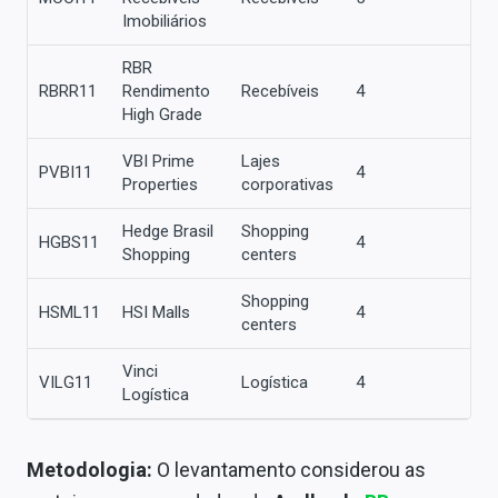
Imobiliários
RBR
RBRR11
Rendimento
Recebíveis
4
High Grade
VBI Prime
Lajes
PVBI11
4
Properties
corporativas
Hedge Brasil
Shopping
HGBS11
4
Shopping
centers
Shopping
HSML11
HSI Malls
4
centers
Vinci
VILG11
Logística
4
Logística
Metodologia:
O levantamento considerou as