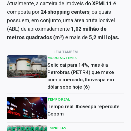
Atualmente, a carteira de imóveis do
XPML11
é
composta por
24 shopping centers
, os quais
possuem, em conjunto, uma área bruta locável
(ABL) de aproximadamente
1,02 milhão de
metros quadrados (m²)
e mais de
5,2 mil lojas.
LEIA TAMBÉM
MORNING TIMES
Selic cai para 14%, mas é a
Petrobras (PETR4) que mexe
com o mercado; Ibovespa em
dólar sobe hoje (6)
TEMPO REAL
Tempo real: Ibovespa repercute
Copom
EMPRESAS