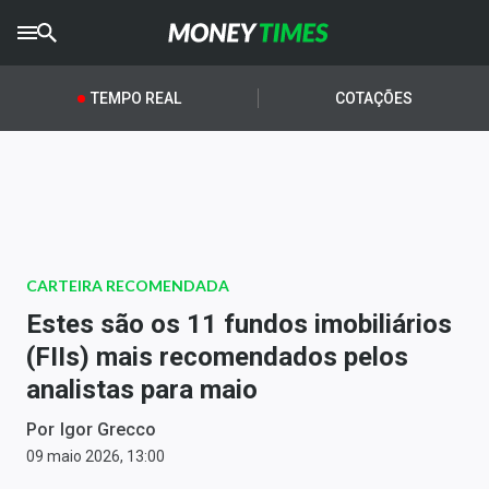
CRYPTO
TIMES
TEMPO REAL
COTAÇÕES
AGRO
TIMES
Ibovespa
Giro do Mercado
CARTEIRA RECOMENDADA
Newsletters
Estes são os 11 fundos imobiliários
Money Trader
(FIIs) mais recomendados pelos
analistas para maio
Anuncie
Por
Igor Grecco
Últimas Notícias
09 maio 2026, 13:00