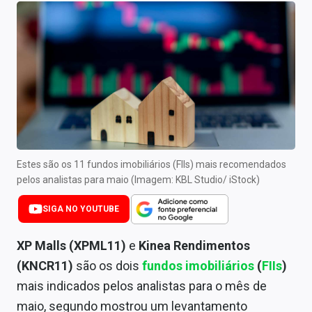
Newsletters
Cotações
Comprar ou vender?
Carteiras Recomendadas
Central de Dividendos
Central de Fundos Imobiliários
Estes são os 11 fundos imobiliários (FIIs) mais recomendados
pelos analistas para maio (Imagem: KBL Studio/ iStock)
Central dos IPOs
SIGA NO YOUTUBE
Renda Fixa
XP Malls (XPML11)
e
Kinea Rendimentos
Finanças Pessoais
(KNCR11)
são os dois
fundos imobiliários
(
FIIs
)
mais indicados pelos analistas para o mês de
Mercados
maio, segundo mostrou um levantamento