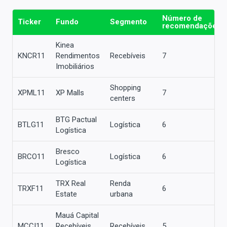
Número de
Ticker
Fundo
Segmento
recomendações
Kinea
KNCR11
Rendimentos
Recebíveis
7
Imobiliários
Shopping
XPML11
XP Malls
7
centers
BTG Pactual
BTLG11
Logística
6
Logística
Bresco
BRCO11
Logística
6
Logística
TRX Real
Renda
TRXF11
6
Estate
urbana
Mauá Capital
MCCI11
Recebíveis
Recebíveis
5