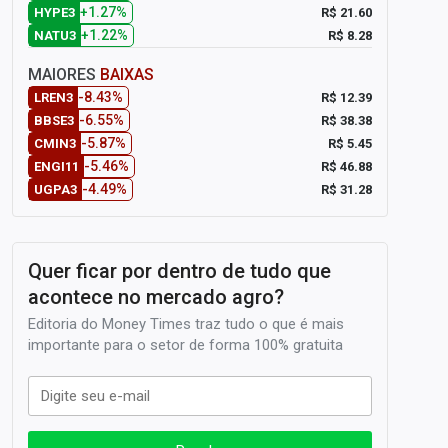
+1.27%
R$ 21.60
HYPE3
+1.22%
R$ 8.28
NATU3
MAIORES
BAIXAS
-8.43%
R$ 12.39
LREN3
-6.55%
R$ 38.38
BBSE3
-5.87%
R$ 5.45
CMIN3
-5.46%
R$ 46.88
ENGI11
-4.49%
R$ 31.28
UGPA3
Quer ficar por dentro de tudo que
acontece no mercado agro?
Editoria do Money Times traz tudo o que é mais
importante para o setor de forma 100% gratuita