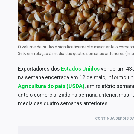
Internacional
Marketing
Tecnologia
Conteúdo de Marca
Sobre
O volume de
milho
é significativamente maior ante o comerc
36% em relação à media das quatro semanas anteriores (Im
Expediente
Contato
Exportadores dos
Estados Unidos
venderam 435,
na semana encerrada em 12 de maio, informou nes
Agricultura do país (USDA)
, em relatório seman
ante o comercializado na semana anterior, mas 
media das quatro semanas anteriores.
CONTINUA DEPOIS DA