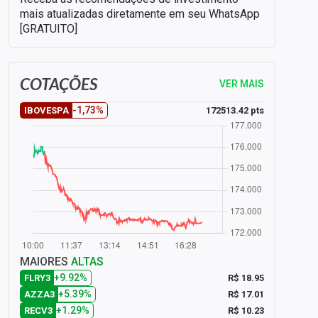
mais atualizadas diretamente em seu WhatsApp
[GRATUITO]
COTAÇÕES
VER MAIS
-1,73%
172513.42 pts
IBOVESPA
MAIORES
ALTAS
+9.92%
R$ 18.95
FLRY3
+5.39%
R$ 17.01
AZZA3
+1.29%
R$ 10.23
RECV3