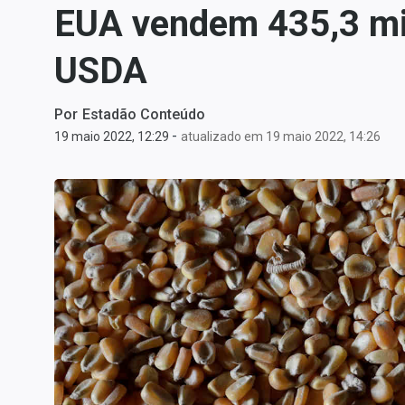
EUA vendem 435,3 mil
Carteiras Recomendadas
Central de Dividendos
USDA
Central de Fundos
Imobiliários
Por
Estadão Conteúdo
Central dos IPOs
-
19 maio 2022, 12:29
atualizado em 19 maio 2022, 14:26
Renda Fixa
Finanças Pessoais
Mercados
Economia
Empresas
Brasil
Política
Colunas
Especiais