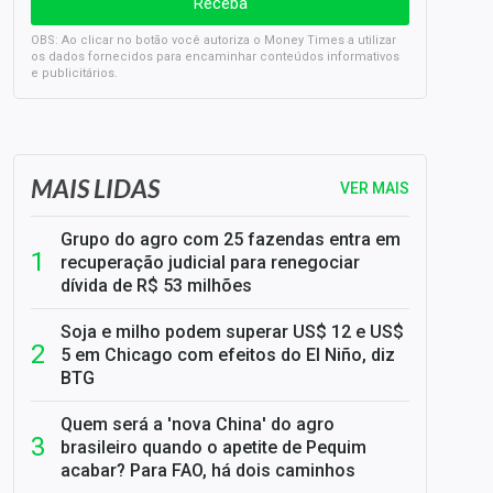
OBS: Ao clicar no botão você autoriza o Money Times a utilizar
os dados fornecidos para encaminhar conteúdos informativos
e publicitários.
SELIC em 14%: A repercussão da decisão sobre os JUROS
MAIS LIDAS
VER MAIS
Grupo do agro com 25 fazendas entra em
recuperação judicial para renegociar
dívida de R$ 53 milhões
Soja e milho podem superar US$ 12 e US$
5 em Chicago com efeitos do El Niño, diz
BTG
Quem será a 'nova China' do agro
brasileiro quando o apetite de Pequim
acabar? Para FAO, há dois caminhos