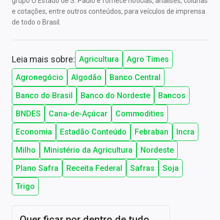
grupo O Estado de S. Paulo e fornece notícias, análises, colunas
e cotações, entre outros conteúdos, para veículos de imprensa
de todo o Brasil.
Leia mais sobre:
Agricultura
Agro Times
Agronegócio
Algodão
Banco Central
Banco do Brasil
Banco do Nordeste
Bancos
BNDES
Cana-de-Açúcar
Commodities
Economia
Estadão Conteúdo
Febraban
Incra
Milho
Ministério da Agricultura
Nordeste
Plano Safra
Receita Federal
Safras
Soja
Trigo
Quer ficar por dentro de tudo