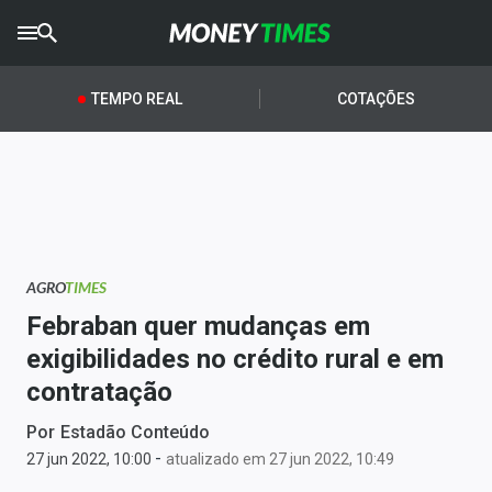
CRYPTO
TIMES
TEMPO REAL
COTAÇÕES
AGRO
TIMES
Ibovespa
Giro do Mercado
AGRO
TIMES
Newsletters
Febraban quer mudanças em
Money Trader
exigibilidades no crédito rural e em
contratação
Anuncie
Por
Estadão Conteúdo
-
Últimas Notícias
27 jun 2022, 10:00
atualizado em 27 jun 2022, 10:49