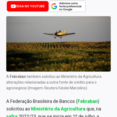
Newsletters
SIGA NO YOUTUBE
Cotações
Comprar ou vender?
Carteiras Recomendadas
Central de Dividendos
Central de Fundos Imobiliários
Central dos IPOs
A
Febraban
também solicitou ao Ministério da Agricultura
alterações relacionadas a outra fonte de crédito para o
Renda Fixa
agronegócio (Imagem: Reuters/Ueslei Marcelino)
Finanças Pessoais
A Federação Brasileira de Bancos (
Febraban
)
Mercados
solicitou ao
Ministério da Agricultura
que, na
safra
2022/23, que se inicia em 1º de julho, a