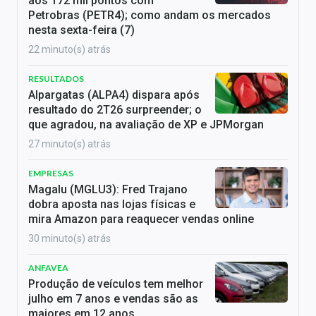
aos 172 mil pontos com
Petrobras (PETR4); como andam os mercados
nesta sexta-feira (7)
22 minuto(s) atrás
RESULTADOS
Alpargatas (ALPA4) dispara após
resultado do 2T26 surpreender; o
que agradou, na avaliação de XP e JPMorgan
27 minuto(s) atrás
EMPRESAS
Magalu (MGLU3): Fred Trajano
dobra aposta nas lojas físicas e
mira Amazon para reaquecer vendas online
30 minuto(s) atrás
ANFAVEA
Produção de veículos tem melhor
julho em 7 anos e vendas são as
maiores em 12 anos