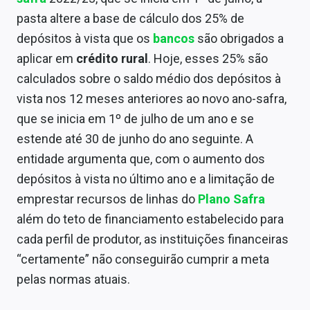
Economia
pasta altere a base de cálculo dos 25% de
Empresas
depósitos à vista que os
bancos
são obrigados a
aplicar em
crédito rural
. Hoje, esses 25% são
Brasil
calculados sobre o saldo médio dos depósitos à
Política
vista nos 12 meses anteriores ao novo ano-safra,
que se inicia em 1º de julho de um ano e se
Colunas
estende até 30 de junho do ano seguinte. A
Especiais
entidade argumenta que, com o aumento dos
depósitos à vista no último ano e a limitação de
Internacional
emprestar recursos de linhas do
Plano Safra
Marketing
além do teto de financiamento estabelecido para
cada perfil de produtor, as instituições financeiras
Tecnologia
“certamente” não conseguirão cumprir a meta
pelas normas atuais.
Conteúdo de Marca