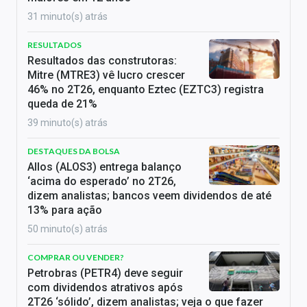
31 minuto(s) atrás
RESULTADOS
Resultados das construtoras:
Mitre (MTRE3) vê lucro crescer
46% no 2T26, enquanto Eztec (EZTC3) registra
queda de 21%
39 minuto(s) atrás
DESTAQUES DA BOLSA
Allos (ALOS3) entrega balanço
‘acima do esperado’ no 2T26,
dizem analistas; bancos veem dividendos de até
13% para ação
50 minuto(s) atrás
COMPRAR OU VENDER?
Petrobras (PETR4) deve seguir
com dividendos atrativos após
2T26 ‘sólido’, dizem analistas; veja o que fazer