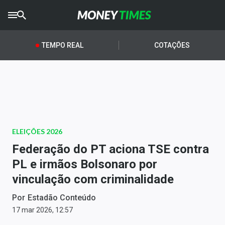
CRYPTO
TIMES
TEMPO REAL
COTAÇÕES
AGRO
TIMES
Ibovespa
Giro do Mercado
ELEIÇÕES 2026
Newsletters
Federação do PT aciona TSE contra
Money Trader
PL e irmãos Bolsonaro por
vinculação com criminalidade
Anuncie
Por
Estadão Conteúdo
Últimas Notícias
17 mar 2026, 12:57