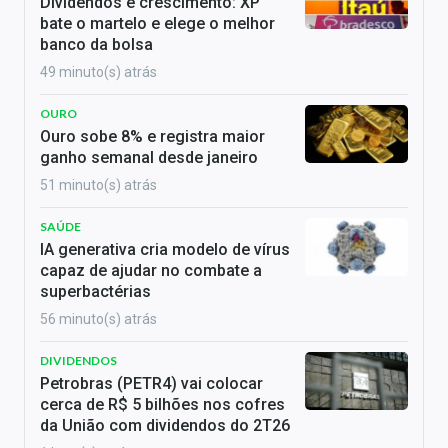
Dividendos e crescimento: XP
bate o martelo e elege o melhor
banco da bolsa
49 minuto(s) atrás
OURO
Ouro sobe 8% e registra maior
ganho semanal desde janeiro
51 minuto(s) atrás
SAÚDE
IA generativa cria modelo de vírus
capaz de ajudar no combate a
superbactérias
56 minuto(s) atrás
DIVIDENDOS
Petrobras (PETR4) vai colocar
cerca de R$ 5 bilhões nos cofres
da União com dividendos do 2T26