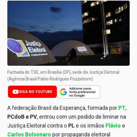
Newsletters
Cotações
Comprar ou vender?
Carteiras Recomendadas
Central de Dividendos
Central de Fundos Imobiliários
Fachada do TSE, em Brasília (DF), sede da Justiça Eleitoral
(Agência Brasil/Fabio Rodrigues Pozzebom)
Central dos IPOs
SIGA NO YOUTUBE
Renda Fixa
A federação Brasil da Esperança, formada por
PT
,
Finanças Pessoais
PCdoB e PV
, entrou com um pedido de liminar na
Justiça Eleitoral contra o
PL
e os irmãos
Flávio
e
Mercados
Carlos Bolsonaro
por propaganda eleitoral