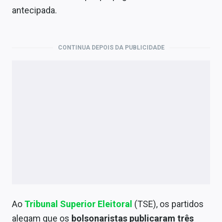
Economia
antecipada.
Empresas
Brasil
CONTINUA DEPOIS DA PUBLICIDADE
Política
Colunas
Especiais
Internacional
Marketing
Tecnologia
Ao
Tribunal Superior Eleitoral
(TSE), os partidos
Conteúdo de Marca
alegam que os
bolsonaristas publicaram três