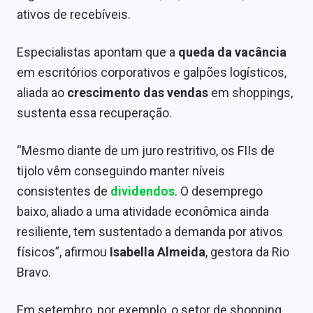
Sobre
ativos de recebíveis.
Expediente
Especialistas apontam que a
queda da vacância
Contato
em escritórios corporativos e galpões logísticos,
aliada ao
crescimento das vendas
em shoppings,
sustenta essa recuperação.
“Mesmo diante de um juro restritivo, os FIIs de
tijolo vêm conseguindo manter níveis
consistentes de
dividendos
. O desemprego
baixo, aliado a uma atividade econômica ainda
resiliente, tem sustentado a demanda por ativos
físicos”, afirmou
Isabella Almeida
, gestora da Rio
Bravo.
Em setembro, por exemplo, o setor de shopping