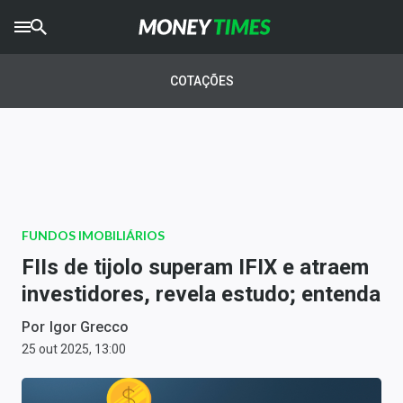
CRYPTO
TIMES
COTAÇÕES
AGRO
TIMES
Ibovespa
Giro do Mercado
FUNDOS IMOBILIÁRIOS
Newsletters
FIIs de tijolo superam IFIX e atraem
Money Trader
investidores, revela estudo; entenda
Anuncie
Por
Igor Grecco
25 out 2025, 13:00
Últimas Notícias