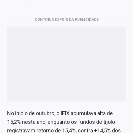
Economia
Empresas
CONTINUA DEPOIS DA PUBLICIDADE
Brasil
Política
Colunas
Especiais
Internacional
Marketing
Tecnologia
No início de outubro, o IFIX acumulava alta de
15,2% neste ano, enquanto os fundos de tijolo
Conteúdo de Marca
registravam retorno de 15,4%, contra +14,5% dos