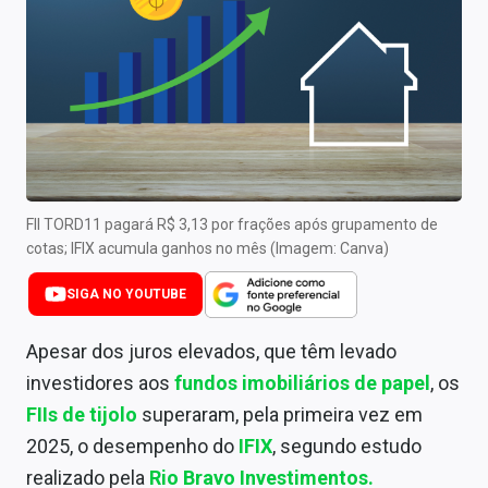
Newsletters
Cotações
Comprar ou vender?
Carteiras Recomendadas
Central de Dividendos
FII TORD11 pagará R$ 3,13 por frações após grupamento de
cotas; IFIX acumula ganhos no mês (Imagem: Canva)
Central de Fundos Imobiliários
SIGA NO YOUTUBE
Central dos IPOs
Apesar dos juros elevados, que têm levado
Renda Fixa
investidores aos
fundos imobiliários de papel
, os
Finanças Pessoais
FIIs de tijolo
superaram, pela primeira vez em
2025, o desempenho do
IFIX
, segundo estudo
Mercados
realizado pela
Rio Bravo Investimentos.