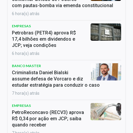
com pautas-bomba via emenda constitucional
6 hora(s) atrás
EMPRESAS
Petrobras (PETR4) aprova R$
17,4 bilhões em dividendos e
JCP; veja condições
6 hora(s) atrás
BANCO MASTER
Criminalista Daniel Bialski
assume defesa de Vorcaro e diz
estudar estratégia para conduzir o caso
7 hora(s) atrás
EMPRESAS
PetroReconcavo (RECV3) aprova
R$ 0,34 por ação em JCP; saiba
quando receber
7 hora(s) atrás