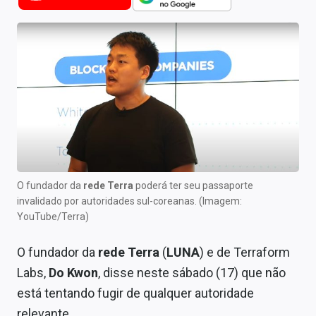
Newsletters
Cotações
Comprar ou vender?
Carteiras Recomendadas
Central de Dividendos
Central de Fundos Imobiliários
O fundador da
rede Terra
poderá ter seu passaporte
Central dos IPOs
invalidado por autoridades sul-coreanas. (Imagem:
YouTube/Terra)
Renda Fixa
O fundador da
rede Terra
(
LUNA
) e de Terraform
Finanças Pessoais
Labs,
Do Kwon
, disse neste sábado (17) que não
Mercados
está tentando fugir de qualquer autoridade
relevante.