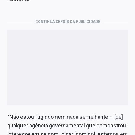
Economia
Empresas
CONTINUA DEPOIS DA PUBLICIDADE
Brasil
Política
Colunas
Especiais
Internacional
Marketing
Tecnologia
“Não estou fugindo nem nada semelhante – [de]
qualquer agência governamental que demonstrou
Conteúdo de Marca
interesse em se comunicar [comigo], estamos em