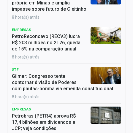
própria em Minas e amplia
impasse sobre futuro de Cleitinho
8 hora(s) atrás
EMPRESAS
PetroReconcavo (RECV3) lucra
R$ 203 milhões no 2T26, queda
de 15% na comparação anual
8 hora(s) atrás
STF
Gilmar: Congresso tenta
contornar divisão de Poderes
com pautas-bomba via emenda constitucional
8 hora(s) atrás
EMPRESAS
Petrobras (PETR4) aprova R$
17,4 bilhões em dividendos e
JCP; veja condições