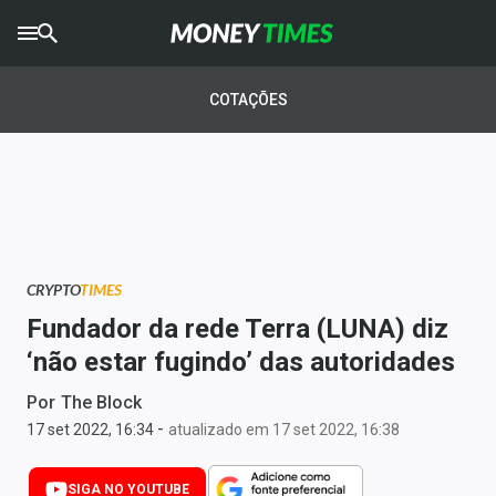
CRYPTO
TIMES
COTAÇÕES
AGRO
TIMES
Ibovespa
Giro do Mercado
CRYPTO
TIMES
Newsletters
Fundador da rede Terra (LUNA) diz
Money Trader
‘não estar fugindo’ das autoridades
Anuncie
Por
The Block
-
17 set 2022, 16:34
atualizado em 17 set 2022, 16:38
Últimas Notícias
SIGA NO YOUTUBE