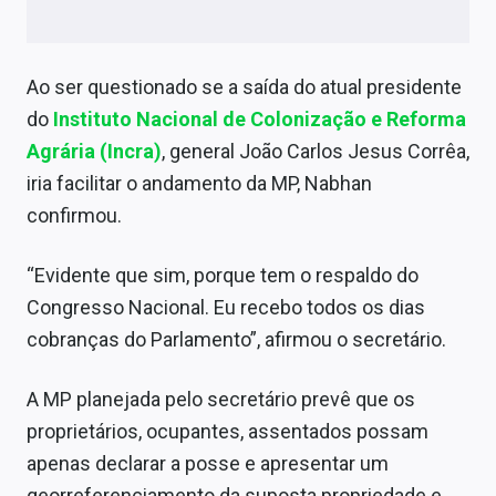
Conteúdo de Marca
Sobre
Ao ser questionado se a saída do atual presidente
Expediente
do
Instituto Nacional de Colonização e Reforma
Agrária (Incra)
, general João Carlos Jesus Corrêa,
Contato
iria facilitar o andamento da MP, Nabhan
confirmou.
“Evidente que sim, porque tem o respaldo do
Congresso Nacional. Eu recebo todos os dias
cobranças do Parlamento”, afirmou o secretário.
A MP planejada pelo secretário prevê que os
proprietários, ocupantes, assentados possam
apenas declarar a posse e apresentar um
georreferenciamento da suposta propriedade e