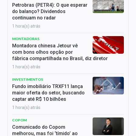
Petrobras (PETR4): O que esperar
do balanço? Dividendos
continuam no radar
1 hora(s) atrás
MONTADORAS
Montadora chinesa Jetour vê
com bons olhos opção por
fábrica compartilhada no Brasil, diz diretor
1 hora(s) atrás
INVESTIMENTOS
Fundo imobiliário TRXF11 lança
maior oferta do setor, buscando
captar até R$ 10 bilhões
1 hora(s) atrás
COPOM
Comunicado do Copom
melhorou, mas foi ‘tímido’ ao