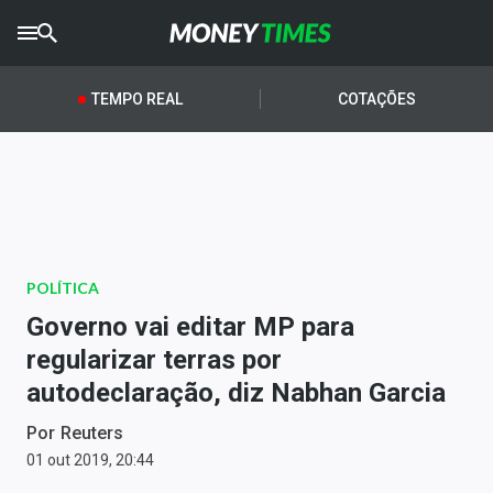
CRYPTO
TIMES
TEMPO REAL
COTAÇÕES
AGRO
TIMES
Ibovespa
Giro do Mercado
POLÍTICA
Newsletters
Governo vai editar MP para
Money Trader
regularizar terras por
autodeclaração, diz Nabhan Garcia
Anuncie
Por
Reuters
Últimas Notícias
01 out 2019, 20:44