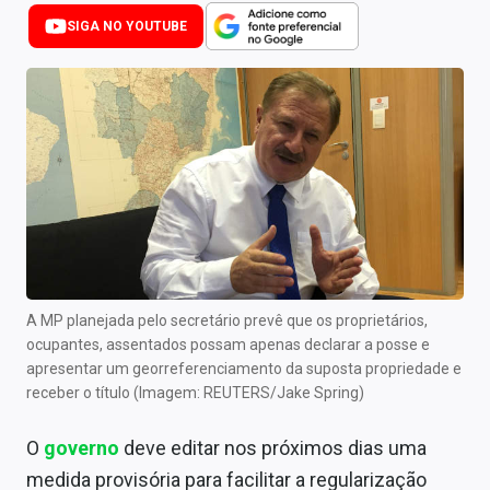
Newsletters
SIGA NO YOUTUBE
Cotações
Comprar ou vender?
Carteiras Recomendadas
Central de Dividendos
Central de Fundos Imobiliários
Central dos IPOs
A MP planejada pelo secretário prevê que os proprietários,
ocupantes, assentados possam apenas declarar a posse e
Renda Fixa
apresentar um georreferenciamento da suposta propriedade e
receber o título (Imagem: REUTERS/Jake Spring)
Finanças Pessoais
O
governo
deve editar nos próximos dias uma
Mercados
medida provisória para facilitar a regularização