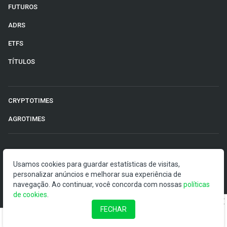
FUTUROS
ADRS
ETFS
TÍTULOS
CRYPTOTIMES
AGROTIMES
©2026 Money Times.
Usamos cookies para guardar estatísticas de visitas,
O Money Times publica matérias de cunho jornalístico, que
personalizar anúncios e melhorar sua experiência de
visam a democratização da informação. Nossas
navegação. Ao continuar, você concorda com nossas
políticas
publicações devem ser compreendidas como boletins
de cookies
.
anunciadores e divulgadores, e não como uma
FECHAR
recomendação de investimento.