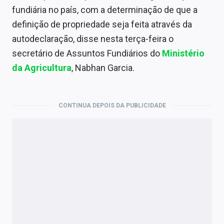
Economia
fundiária no país, com a determinação de que a
definição de propriedade seja feita através da
Empresas
autodeclaração, disse nesta terça-feira o
Brasil
secretário de Assuntos Fundiários do
Ministério
da Agricultura
, Nabhan Garcia.
Política
Money Trader
CONTINUA DEPOIS DA PUBLICIDADE
Colunas
Especiais
Internacional
Marketing
Tecnologia