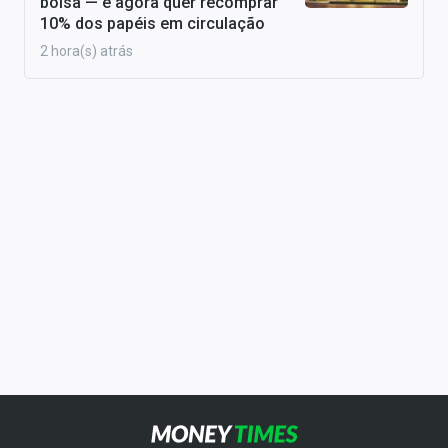
bolsa — e agora quer recomprar
10% dos papéis em circulação
2 hora(s) atrás