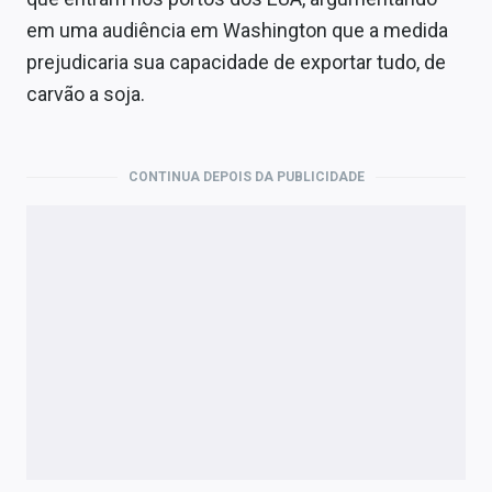
Economia
em uma audiência em Washington que a medida
Empresas
prejudicaria sua capacidade de exportar tudo, de
carvão a soja.
Brasil
Política
CONTINUA DEPOIS DA PUBLICIDADE
Colunas
Especiais
Internacional
Marketing
Tecnologia
Conteúdo de Marca