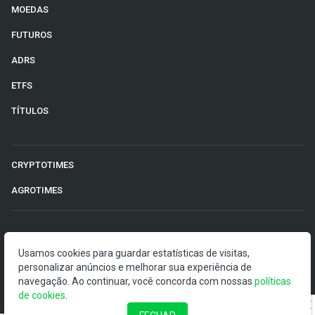
MOEDAS
FUTUROS
ADRS
ETFS
TÍTULOS
CRYPTOTIMES
AGROTIMES
©2026 Money Times.
Usamos cookies para guardar estatísticas de visitas,
O Money Times publica matérias de cunho jornalístico, que
personalizar anúncios e melhorar sua experiência de
visam a democratização da informação. Nossas
navegação. Ao continuar, você concorda com nossas
políticas
publicações devem ser compreendidas como boletins
de cookies
.
anunciadores e divulgadores, e não como uma