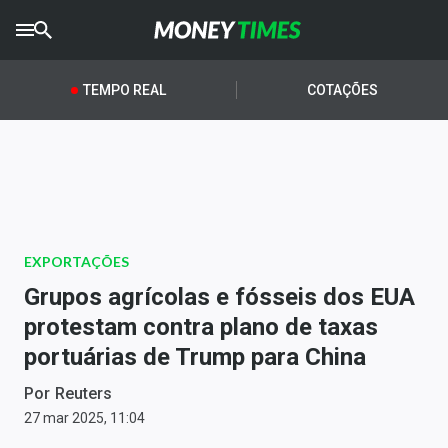
CRYPTO
TIMES
TEMPO REAL
COTAÇÕES
AGRO
TIMES
Ibovespa
Giro do Mercado
EXPORTAÇÕES
Newsletters
Grupos agrícolas e fósseis dos EUA
Money Trader
protestam contra plano de taxas
portuárias de Trump para China
Anuncie
Por
Reuters
Últimas Notícias
27 mar 2025, 11:04