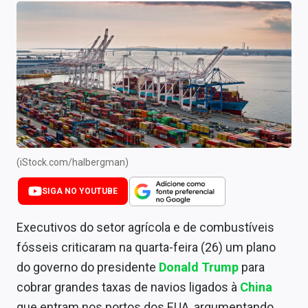
Newsletters
Cotações
Comprar ou vender?
Carteiras Recomendadas
Central de Dividendos
Central de Fundos Imobiliários
(iStock.com/halbergman)
Central dos IPOs
SIGA NO YOUTUBE
Renda Fixa
Executivos do setor agrícola e de combustíveis
fósseis criticaram na quarta-feira (26) um plano
Finanças Pessoais
do governo do presidente
Donald Trump
para
Mercados
cobrar grandes taxas de navios ligados à
China
que entram nos portos dos EUA, argumentando