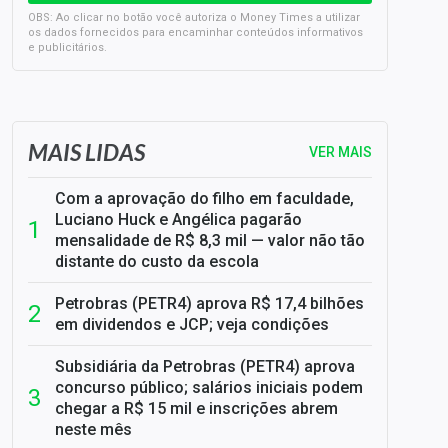
OBS: Ao clicar no botão você autoriza o Money Times a utilizar
os dados fornecidos para encaminhar conteúdos informativos
e publicitários.
SELIC em 14%: A repercussão da decisão sobre os JUROS
MAIS LIDAS
VER MAIS
Com a aprovação do filho em faculdade,
Luciano Huck e Angélica pagarão
mensalidade de R$ 8,3 mil — valor não tão
distante do custo da escola
Petrobras (PETR4) aprova R$ 17,4 bilhões
em dividendos e JCP; veja condições
Subsidiária da Petrobras (PETR4) aprova
concurso público; salários iniciais podem
chegar a R$ 15 mil e inscrições abrem
neste mês