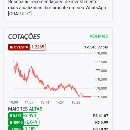
Receba as recomendações de investimento
mais atualizadas diretamente em seu WhatsApp
[GRATUITO]
COTAÇÕES
VER MAIS
-1.2265
175546.37 pts
IBOVESPA
MAIORES
ALTAS
+3.49%
R$ 41.07
BBSE3
+2.04%
R$ 5.99
BRKM5
+1.18%
R$ 18.92
TIMS3