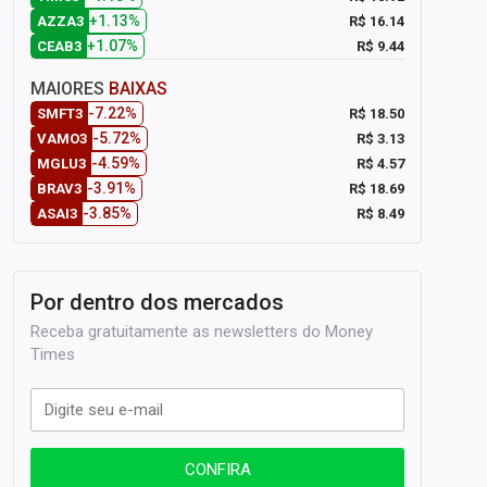
+1.13%
R$ 16.14
AZZA3
+1.07%
R$ 9.44
CEAB3
MAIORES
BAIXAS
-7.22%
R$ 18.50
SMFT3
-5.72%
R$ 3.13
VAMO3
-4.59%
R$ 4.57
MGLU3
-3.91%
R$ 18.69
BRAV3
-3.85%
R$ 8.49
ASAI3
Por dentro dos mercados
Receba gratuitamente as newsletters do Money
Times