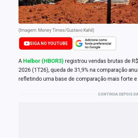
Internacional
Marketing
Tecnologia
(Imagem: Money Times/Gustavo Kahil)
Conteúdo de Marca
SIGA NO YOUTUBE
Sobre
Expediente
A
Helbor (HBOR3)
registrou vendas brutas de R$
Contato
2026 (1T26), queda de 31,9% na comparação anual
refletindo uma base de comparação mais forte e
CONTINUA DEPOIS DA