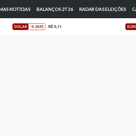
MAS NOTÍCIAS
BALANÇOS 2T26
RADAR DAS ELEIÇÕES
C
DOLAR
-0.2635
R$ 5,11
EUR