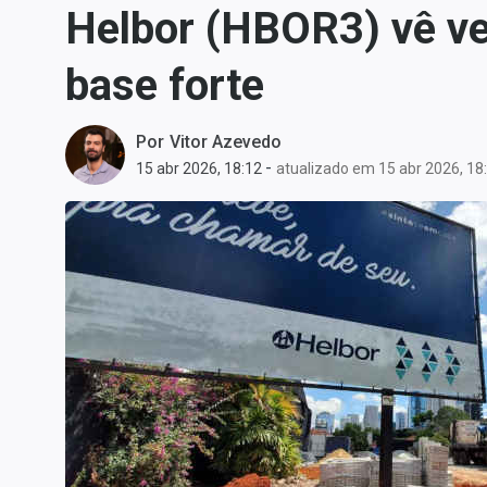
Helbor (HBOR3) vê ve
Carteiras Recomendadas
Central de Dividendos
base forte
Central de Fundos
Imobiliários
Por
Vitor Azevedo
Central dos IPOs
-
15 abr 2026, 18:12
atualizado em 15 abr 2026, 18
Renda Fixa
Finanças Pessoais
Mercados
Economia
Empresas
Brasil
Política
Colunas
Especiais