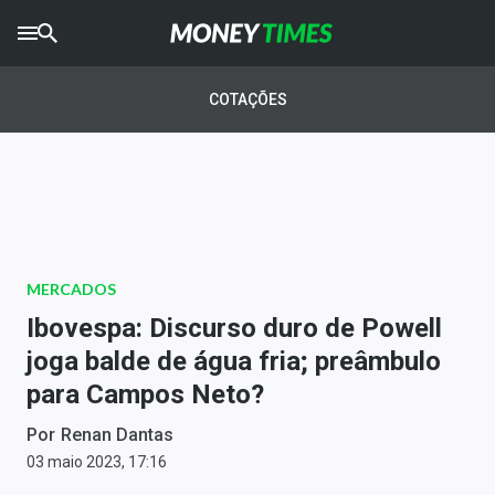
CRYPTO
TIMES
COTAÇÕES
AGRO
TIMES
Ibovespa
Giro do Mercado
MERCADOS
Newsletters
Ibovespa: Discurso duro de Powell
Money Trader
joga balde de água fria; preâmbulo
para Campos Neto?
Anuncie
Por
Renan Dantas
Últimas Notícias
03 maio 2023, 17:16