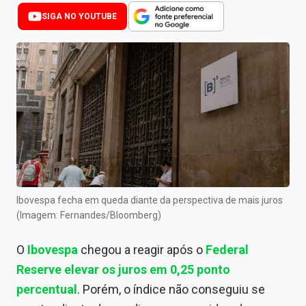
Newsletters
SIGA NO YOUTUBE
Cotações
Comprar ou vender?
Carteiras Recomendadas
Central de Dividendos
Central de Fundos Imobiliários
Central dos IPOs
Ibovespa fecha em queda diante da perspectiva de mais juros
(Imagem: Fernandes/Bloomberg)
Renda Fixa
O
Ibovespa
chegou a reagir após o
Federal
Finanças Pessoais
Reserve
elevar os juros em 0,25 ponto
Mercados
percentual
. Porém, o índice não conseguiu se