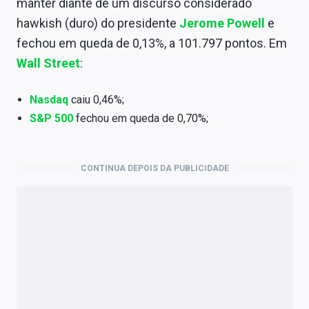
manter diante de um discurso considerado
Economia
hawkish (duro) do presidente
Jerome Powell
e
Empresas
fechou em queda de 0,13%, a 101.797 pontos. Em
Wall Street
:
Brasil
Política
Nasdaq
caiu 0,46%;
S&P 500
fechou em queda de 0,70%;
Colunas
Especiais
CONTINUA DEPOIS DA PUBLICIDADE
Internacional
Marketing
Tecnologia
Conteúdo de Marca