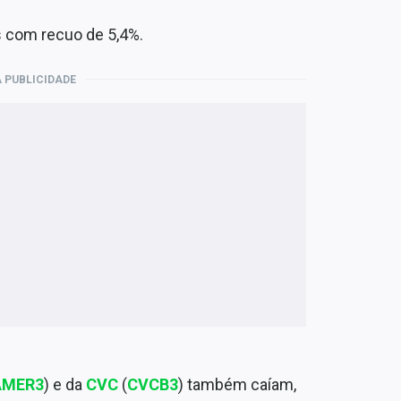
s com recuo de 5,4%.
 PUBLICIDADE
AMER3
) e da
CVC
(
CVCB3
) também caíam,