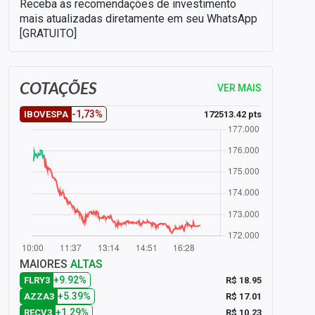
Receba as recomendações de investimento
mais atualizadas diretamente em seu WhatsApp
[GRATUITO]
COTAÇÕES
VER MAIS
-1,73%
172513.42 pts
IBOVESPA
MAIORES
ALTAS
+9.92%
R$ 18.95
FLRY3
+5.39%
R$ 17.01
AZZA3
+1.29%
R$ 10.23
RECV3