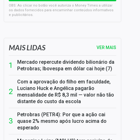
OBS: Ao clicar no botão você autoriza o Money Times a utilizar
os dados fornecidos para encaminhar conteúdos informativos
e publicitários.
SELIC em 14%: A repercussão da decisão sobre os JUROS
MAIS LIDAS
VER MAIS
Mercado repercute dividendo bilionário da
Petrobras; Ibovespa em dólar cai hoje (7)
Com a aprovação do filho em faculdade,
Luciano Huck e Angélica pagarão
mensalidade de R$ 8,3 mil — valor não tão
distante do custo da escola
Petrobras (PETR4): Por que a ação cai
quase 2% mesmo após lucro acima do
esperado