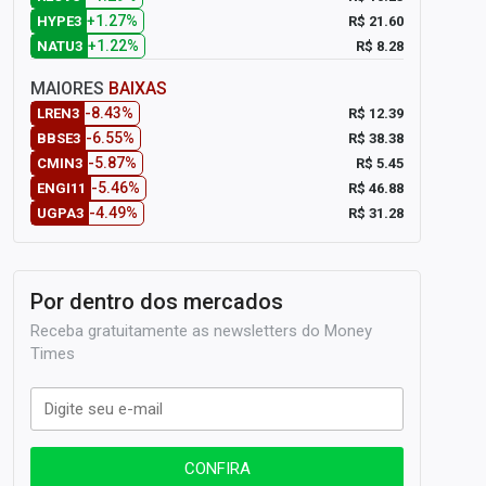
+1.27%
R$ 21.60
HYPE3
+1.22%
R$ 8.28
NATU3
MAIORES
BAIXAS
-8.43%
R$ 12.39
LREN3
-6.55%
R$ 38.38
BBSE3
-5.87%
R$ 5.45
CMIN3
-5.46%
R$ 46.88
ENGI11
-4.49%
R$ 31.28
UGPA3
Por dentro dos mercados
Receba gratuitamente as newsletters do Money
Times