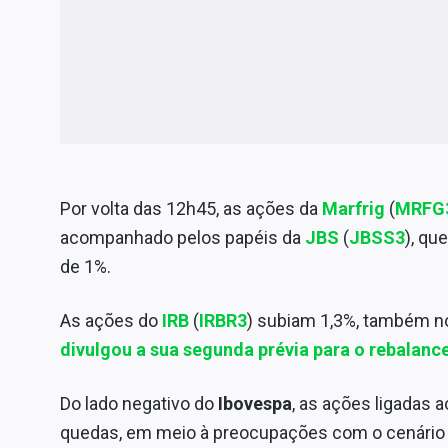
Por volta das 12h45, as ações da
Marfrig
(
MRFG
acompanhado pelos papéis da
JBS
(
JBSS3
), qu
de 1%.
As ações do
IRB
(
IRBR3
) subiam 1,3%, também n
divulgou a sua segunda prévia para o rebalan
Do lado negativo do
Ibovespa
, as ações ligada
quedas, em meio à preocupações com o cenário fi