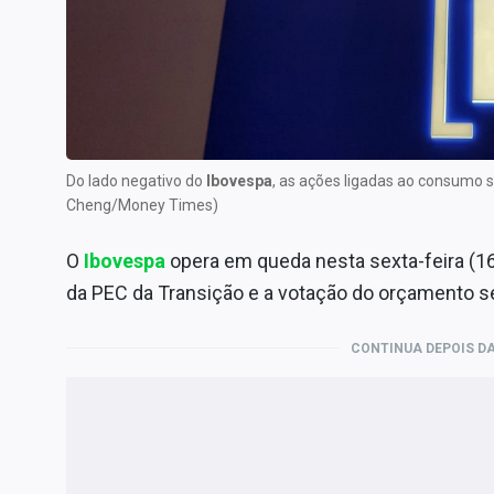
Internacional
Marketing
Tecnologia
Conteúdo de Marca
Sobre
Do lado negativo do
Ibovespa
, as ações ligadas ao consumo
Expediente
Cheng/Money Times)
Contato
O
Ibovespa
opera em queda nesta sexta-feira (
da PEC da Transição e a votação do orçamento s
CONTINUA DEPOIS DA