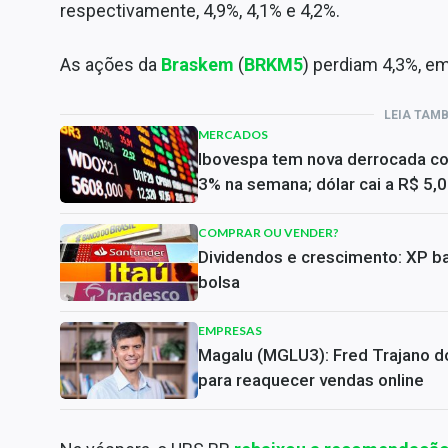
respectivamente, 4,9%, 4,1% e 4,2%.
As ações da
Braskem
(
BRKM5
) perdiam 4,3%, e
LEIA TAM
MERCADOS
Ibovespa tem nova derrocada c
3% na semana; dólar cai a R$ 5,
COMPRAR OU VENDER?
Dividendos e crescimento: XP ba
bolsa
EMPRESAS
Magalu (MGLU3): Fred Trajano do
para reaquecer vendas online