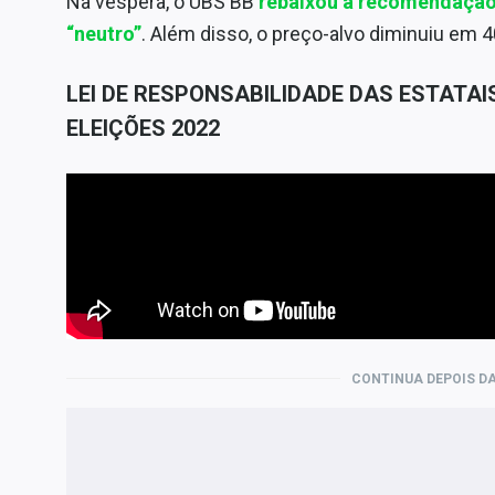
Na véspera, o UBS BB
rebaixou a recomendação
“neutro”
. Além disso, o preço-alvo diminuiu em 4
LEI DE RESPONSABILIDADE DAS ESTATAI
ELEIÇÕES 2022
CONTINUA DEPOIS DA