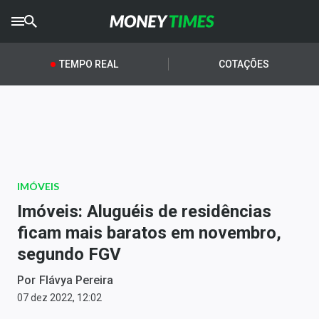
CRYPTO
TIMES
TEMPO REAL
COTAÇÕES
AGRO
TIMES
Ibovespa
Giro do Mercado
IMÓVEIS
Newsletters
Imóveis: Aluguéis de residências
Money Trader
ficam mais baratos em novembro,
segundo FGV
Anuncie
Por
Flávya Pereira
Últimas Notícias
07 dez 2022, 12:02