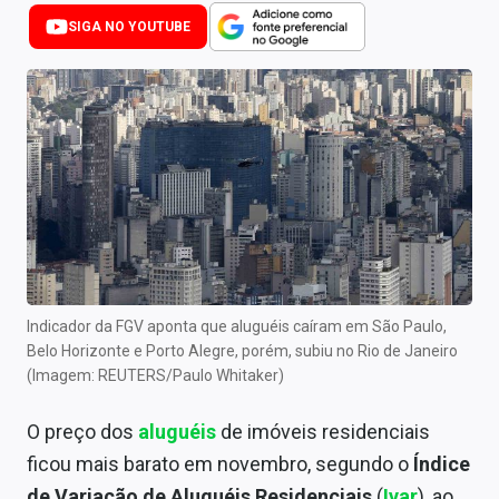
Newsletters
SIGA NO YOUTUBE
Cotações
Comprar ou vender?
Carteiras Recomendadas
Central de Dividendos
Central de Fundos Imobiliários
Central dos IPOs
Indicador da FGV aponta que aluguéis caíram em São Paulo,
Belo Horizonte e Porto Alegre, porém, subiu no Rio de Janeiro
Renda Fixa
(Imagem: REUTERS/Paulo Whitaker)
Finanças Pessoais
O preço dos
aluguéis
de imóveis residenciais
Mercados
ficou mais barato em novembro, segundo o
Índice
de Variação de Aluguéis Residenciais
(
Ivar
), ao