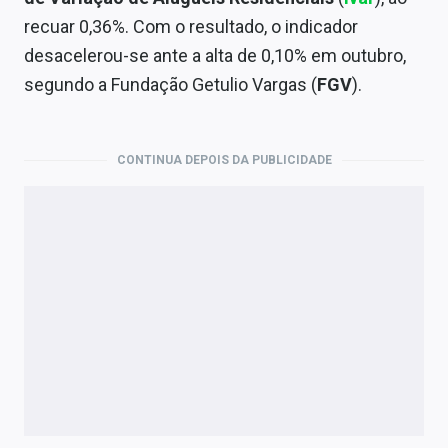
Economia
recuar 0,36%. Com o resultado, o indicador
Empresas
desacelerou-se ante a alta de 0,10% em outubro,
segundo a Fundação Getulio Vargas (
FGV
).
Brasil
Política
CONTINUA DEPOIS DA PUBLICIDADE
Colunas
Especiais
Internacional
Marketing
Tecnologia
Conteúdo de Marca