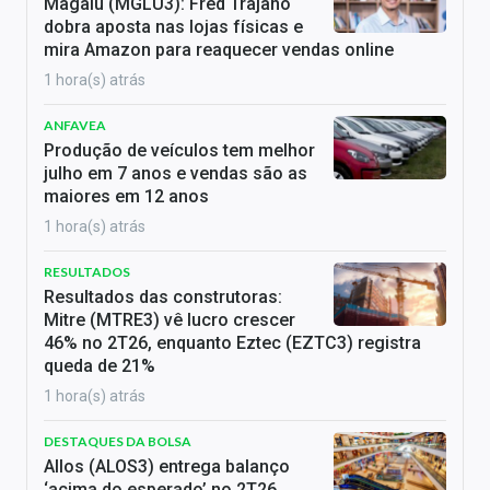
Magalu (MGLU3): Fred Trajano
dobra aposta nas lojas físicas e
mira Amazon para reaquecer vendas online
1 hora(s) atrás
ANFAVEA
Produção de veículos tem melhor
julho em 7 anos e vendas são as
maiores em 12 anos
1 hora(s) atrás
RESULTADOS
Resultados das construtoras:
Mitre (MTRE3) vê lucro crescer
46% no 2T26, enquanto Eztec (EZTC3) registra
queda de 21%
1 hora(s) atrás
DESTAQUES DA BOLSA
Allos (ALOS3) entrega balanço
‘acima do esperado’ no 2T26,