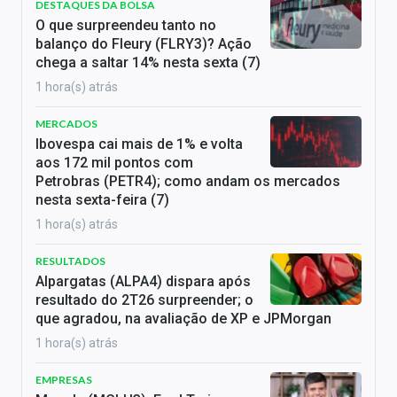
DESTAQUES DA BOLSA
O que surpreendeu tanto no
balanço do Fleury (FLRY3)? Ação
chega a saltar 14% nesta sexta (7)
1 hora(s) atrás
MERCADOS
Ibovespa cai mais de 1% e volta
aos 172 mil pontos com
Petrobras (PETR4); como andam os mercados
nesta sexta-feira (7)
1 hora(s) atrás
RESULTADOS
Alpargatas (ALPA4) dispara após
resultado do 2T26 surpreender; o
que agradou, na avaliação de XP e JPMorgan
1 hora(s) atrás
EMPRESAS