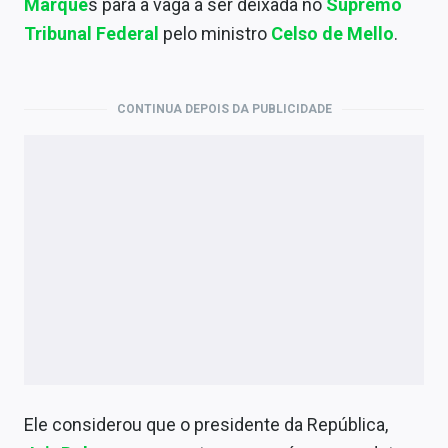
Marque
s para a vaga a ser deixada no
Supremo
Economia
Tribunal Federal
pelo ministro
Celso de Mello
.
Empresas
Brasil
CONTINUA DEPOIS DA PUBLICIDADE
Política
Colunas
Especiais
Internacional
Marketing
Tecnologia
Conteúdo de Marca
Ele considerou que o presidente da República,