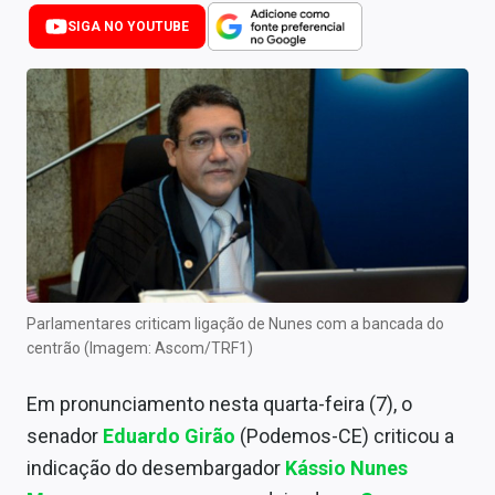
Newsletters
SIGA NO YOUTUBE
Cotações
Comprar ou vender?
Carteiras Recomendadas
Central de Dividendos
Central de Fundos Imobiliários
Central dos IPOs
Parlamentares criticam ligação de Nunes com a bancada do
centrão (Imagem: Ascom/TRF1)
Renda Fixa
Em pronunciamento nesta quarta-feira (7), o
Finanças Pessoais
senador
Eduardo Girão
(Podemos-CE) criticou a
Mercados
indicação do desembargador
Kássio Nunes