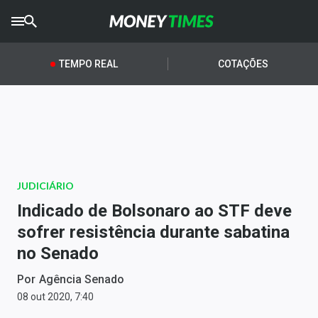
CRYPTO
TIMES
TEMPO REAL
COTAÇÕES
AGRO
TIMES
Ibovespa
Giro do Mercado
JUDICIÁRIO
Newsletters
Indicado de Bolsonaro ao STF deve
Money Trader
sofrer resistência durante sabatina
no Senado
Anuncie
Por
Agência Senado
Últimas Notícias
08 out 2020, 7:40