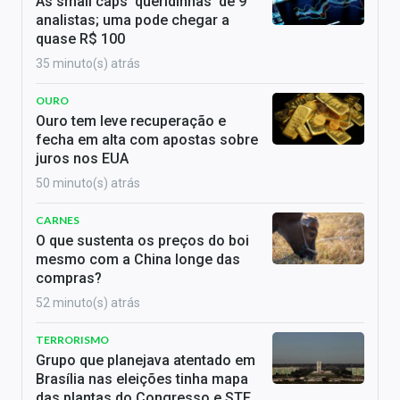
As small caps ‘queridinhas’ de 9
analistas; uma pode chegar a
quase R$ 100
35 minuto(s) atrás
OURO
Ouro tem leve recuperação e
fecha em alta com apostas sobre
juros nos EUA
50 minuto(s) atrás
CARNES
O que sustenta os preços do boi
mesmo com a China longe das
compras?
52 minuto(s) atrás
TERRORISMO
Grupo que planejava atentado em
Brasília nas eleições tinha mapa
das plantas do Congresso e STF