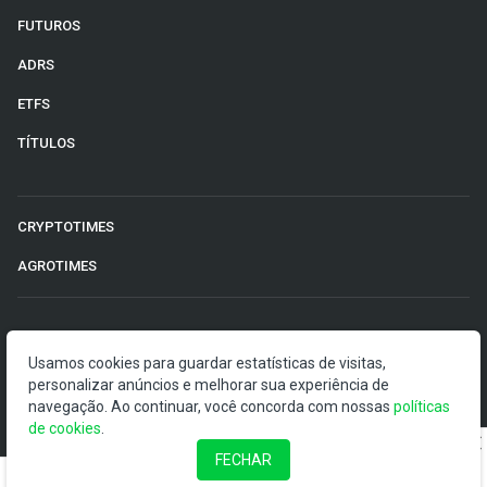
FUTUROS
ADRS
ETFS
TÍTULOS
CRYPTOTIMES
AGROTIMES
©2026 Money Times.
Usamos cookies para guardar estatísticas de visitas,
personalizar anúncios e melhorar sua experiência de
O Money Times publica matérias de cunho jornalístico, que
navegação. Ao continuar, você concorda com nossas
políticas
visam a democratização da informação. Nossas
de cookies
.
publicações devem ser compreendidas como boletins
anunciadores e divulgadores, e não como uma
FECHAR
recomendação de investimento.