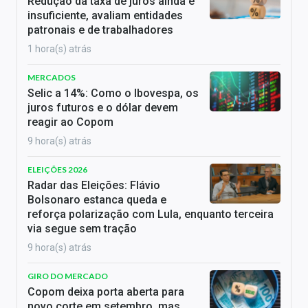
Redução da taxa de juros ainda é
insuficiente, avaliam entidades
patronais e de trabalhadores
1 hora(s) atrás
MERCADOS
Selic a 14%: Como o Ibovespa, os
juros futuros e o dólar devem
reagir ao Copom
9 hora(s) atrás
ELEIÇÕES 2026
Radar das Eleições: Flávio
Bolsonaro estanca queda e
reforça polarização com Lula, enquanto terceira
via segue sem tração
9 hora(s) atrás
GIRO DO MERCADO
Copom deixa porta aberta para
novo corte em setembro, mas