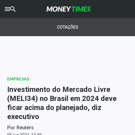
CRYPTO
TIMES
COTAÇÕES
AGRO
TIMES
Ibovespa
Giro do Mercado
EMPRESAS
Newsletters
Investimento do Mercado Livre
Money Trader
(MELI34) no Brasil em 2024 deve
ficar acima do planejado, diz
Anuncie
executivo
Últimas Notícias
Por
Reuters