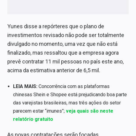
Conteúdo de Marca
Sobre
Yunes disse a repórteres que o plano de
Expediente
investimentos revisado não pode ser totalmente
divulgado no momento, uma vez que não está
Contato
finalizado, mas ressaltou que a empresa agora
prevê contratar 11 mil pessoas no país este ano,
acima da estimativa anterior de 6,5 mil.
LEIA MAIS:
Concorrência com as plataformas
chinesas Shein e Shopee está prejudicando boa parte
das varejistas brasileiras, mas três ações do setor
parecem estar “imunes”;
veja quais são neste
relatório gratuito
As novas contratações serão focadas