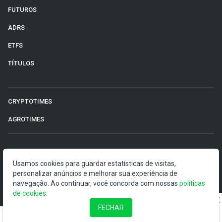
FUTUROS
ADRS
ETFS
TÍTULOS
CRYPTOTIMES
AGROTIMES
©2026 Money Times.
Usamos cookies para guardar estatísticas de visitas,
O Money Times publica matérias de cunho jornalístico, que
personalizar anúncios e melhorar sua experiência de
visam a democratização da informação. Nossas
navegação. Ao continuar, você concorda com nossas
políticas
publicações devem ser compreendidas como boletins
de cookies
.
anunciadores e divulgadores, e não como uma
FECHAR
recomendação de investimento.