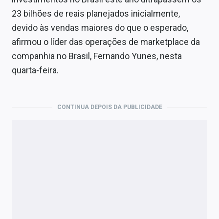
Economia
23 bilhões de reais planejados inicialmente,
Empresas
devido às vendas maiores do que o esperado,
afirmou o líder das operações de marketplace da
Brasil
companhia no Brasil, Fernando Yunes, nesta
Política
quarta-feira.
Money Trader
CONTINUA DEPOIS DA PUBLICIDADE
Colunas
Especiais
Internacional
Marketing
Tecnologia