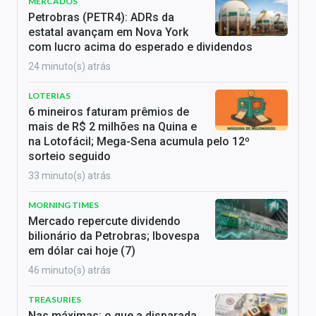
MERCADOS
Petrobras (PETR4): ADRs da
estatal avançam em Nova York
com lucro acima do esperado e dividendos
24 minuto(s) atrás
LOTERIAS
6 mineiros faturam prêmios de
mais de R$ 2 milhões na Quina e
na Lotofácil; Mega-Sena acumula pelo 12º
sorteio seguido
33 minuto(s) atrás
MORNING TIMES
Mercado repercute dividendo
bilionário da Petrobras; Ibovespa
em dólar cai hoje (7)
46 minuto(s) atrás
TREASURIES
Nas máximas: o que a disparada