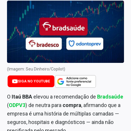
Newsletters
Cotações
Comprar ou vender?
Carteiras Recomendadas
Central de Dividendos
Central de Fundos Imobiliários
(Imagem: Seu Dinheiro/Copilot)
Central dos IPOs
SIGA NO YOUTUBE
Renda Fixa
O
Itaú BBA
elevou a recomendação de
Bradsaúde
(
ODPV3
) de neutra para
compra
, afirmando que a
Finanças Pessoais
empresa é uma história de múltiplas camadas —
Mercados
seguros, hospitais e diagnósticos — ainda não
precificada pelo mercado.