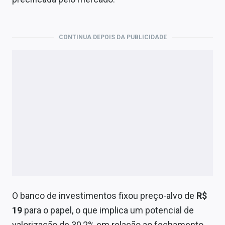
Economia
Empresas
CONTINUA DEPOIS DA PUBLICIDADE
Brasil
Política
Colunas
Especiais
Internacional
Marketing
Tecnologia
O banco de investimentos fixou preço-alvo de
R$
19
para o papel, o que implica um potencial de
Conteúdo de Marca
valorização de 30,2% em relação ao fechamento