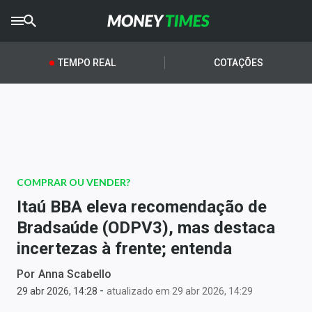
CRYPTO
TIMES
TEMPO REAL
COTAÇÕES
AGRO
TIMES
Ibovespa
Giro do Mercado
COMPRAR OU VENDER?
Newsletters
Itaú BBA eleva recomendação de
Money Trader
Bradsaúde (ODPV3), mas destaca
incertezas à frente; entenda
Anuncie
Por
Anna Scabello
-
Últimas Notícias
29 abr 2026, 14:28
atualizado em 29 abr 2026, 14:29