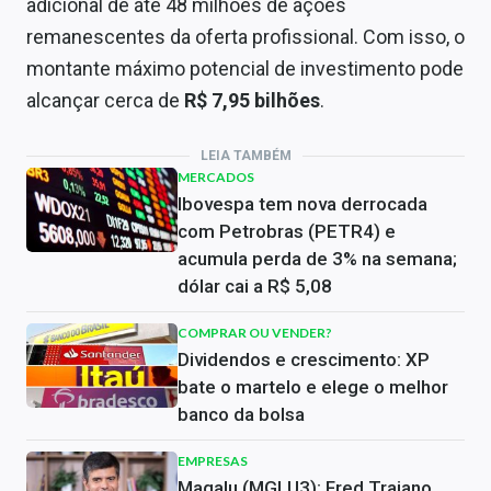
adicional de até 48 milhões de ações
remanescentes da oferta profissional. Com isso, o
montante máximo potencial de investimento pode
alcançar cerca de
R$ 7,95 bilhões
.
LEIA TAMBÉM
MERCADOS
Ibovespa tem nova derrocada
com Petrobras (PETR4) e
acumula perda de 3% na semana;
dólar cai a R$ 5,08
COMPRAR OU VENDER?
Dividendos e crescimento: XP
bate o martelo e elege o melhor
banco da bolsa
EMPRESAS
Magalu (MGLU3): Fred Trajano