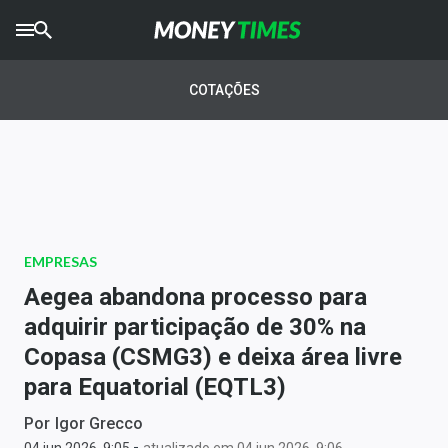
CRYPTO
TIMES
COTAÇÕES
AGRO
TIMES
Ibovespa
Giro do Mercado
EMPRESAS
Newsletters
Aegea abandona processo para
Money Trader
adquirir participação de 30% na
Copasa (CSMG3) e deixa área livre
Anuncie
para Equatorial (EQTL3)
Últimas Notícias
Por
Igor Grecco
-