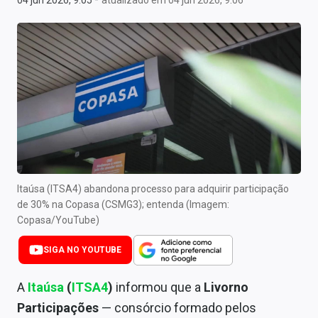
04 jun 2026, 9:05
atualizado em 04 jun 2026, 9:06
Newsletters
Cotações
Comprar ou vender?
Carteiras Recomendadas
Central de Dividendos
Central de Fundos Imobiliários
Itaúsa (ITSA4) abandona processo para adquirir participação
Central dos IPOs
de 30% na Copasa (CSMG3); entenda (Imagem:
Copasa/YouTube)
Renda Fixa
SIGA NO YOUTUBE
Finanças Pessoais
A
Itaúsa
(
ITSA4
)
informou que a
Livorno
Mercados
Participações
— consórcio formado pelos