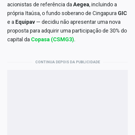
Economia
acionistas de referência da
Aegea
, incluindo a
própria Itaúsa, o fundo soberano de Cingapura
GIC
Empresas
e a
Equipav
— decidiu não apresentar uma nova
Brasil
proposta para adquirir uma participação de 30% do
capital
da
Copasa (CSMG3)
.
Política
Colunas
CONTINUA DEPOIS DA PUBLICIDADE
Especiais
Internacional
Marketing
Tecnologia
Conteúdo de Marca