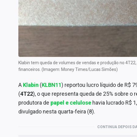
Internacional
Marketing
Tecnologia
Conteúdo de Marca
Sobre
Expediente
Klabin tem queda de volumes de vendas e produção no 4T22, 
Contato
financeiros. (Imagem: Money Times/Lucas Simões)
A
Klabin
(
KLBN11
) reportou lucro líquido de R$ 
(
4T22
), o que representa queda de 25% sobre o 
produtora de
papel e celulose
havia lucrado R$ 1
divulgado nesta quarta-feira (8).
CONTINUA DEPOIS DA