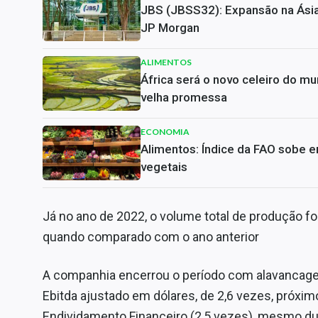
JBS (JBSS32): Expansão na Ásia 
JP Morgan
ALIMENTOS
África será o novo celeiro do m
velha promessa
ECONOMIA
Alimentos: Índice da FAO sobe em
vegetais
Já no ano de 2022, o volume total de produção fo
quando comparado com o ano anterior
A companhia encerrou o período com alavancagem
Ebitda ajustado em dólares, de 2,6 vezes, próximo
Endividamento Financeiro (2,5 vezes), mesmo du