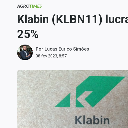
Carteiras Recomendadas
AGRO
TIMES
Central de Dividendos
Klabin (KLBN11) lucr
Central de Fundos
25%
Imobiliários
Central dos IPOs
Renda Fixa
Por
Lucas Eurico Simões
08 fev 2023, 8:57
Finanças Pessoais
Mercados
Economia
Empresas
Brasil
Política
Colunas
Especiais