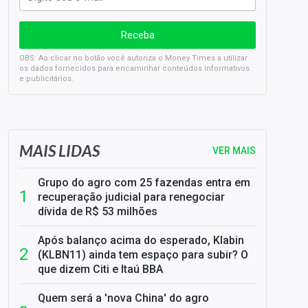
OBS: Ao clicar no botão você autoriza o Money Times a utilizar
os dados fornecidos para encaminhar conteúdos informativos
e publicitários.
SELIC em 14%: A repercussão da decisão sobre os JUROS
MAIS LIDAS
VER MAIS
Grupo do agro com 25 fazendas entra em
recuperação judicial para renegociar
dívida de R$ 53 milhões
Após balanço acima do esperado, Klabin
(KLBN11) ainda tem espaço para subir? O
que dizem Citi e Itaú BBA
Quem será a 'nova China' do agro