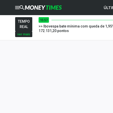
ÚLTI
15:57
CRYPTO
TIMES
TEMPO
>> Ibovespa bate mínima com queda de 1,95
REAL
AGRO
TIMES
172.131,20 pontos
ver mais
Ibovespa
Giro do Mercado
Newsletters
Money Trader
Anuncie
Últimas Notícias
Newsletters
Cotações
Comprar ou vender?