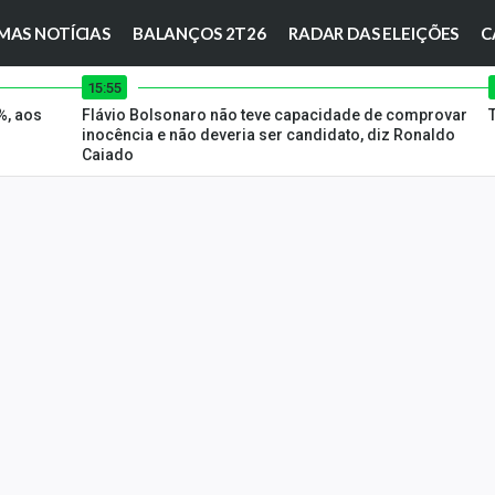
MAS NOTÍCIAS
BALANÇOS 2T26
RADAR DAS ELEIÇÕES
C
15:55
%, aos
Flávio Bolsonaro não teve capacidade de comprovar
inocência e não deveria ser candidato, diz Ronaldo
Caiado