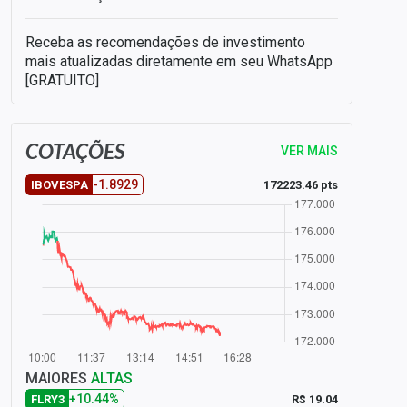
Receba as recomendações de investimento
mais atualizadas diretamente em seu WhatsApp
[GRATUITO]
COTAÇÕES
VER MAIS
-1.8929
172223.46 pts
IBOVESPA
MAIORES
ALTAS
+10.44%
R$ 19.04
FLRY3