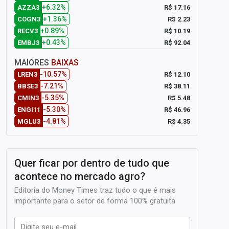
+6.32%
R$ 17.16
AZZA3
+1.36%
R$ 2.23
COGN3
+0.89%
R$ 10.19
RECV3
+0.43%
R$ 92.04
EMBJ3
MAIORES
BAIXAS
-10.57%
R$ 12.10
LREN3
-7.21%
R$ 38.11
BBSE3
-5.35%
R$ 5.48
CMIN3
-5.30%
R$ 46.96
ENGI11
-4.81%
R$ 4.35
MGLU3
Quer ficar por dentro de tudo que
acontece no mercado agro?
Editoria do Money Times traz tudo o que é mais
importante para o setor de forma 100% gratuita