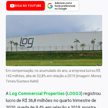
Newsletters
SIGA NO YOUTUBE
Cotações
Comprar ou vender?
Carteiras Recomendadas
Central de Dividendos
Central de Fundos Imobiliários
Central dos IPOs
Em compensação, no acumulado do ano, a empresa lucrou R$
142 milhões, alta de 52,8% em relação a 2019 (Imagem: Money
Renda Fixa
Times/Gustavo Kahil)
Finanças Pessoais
A
Log Commercial Properties
(
LOGG3
) registrou
Mercados
lucro de R$ 36,8 milhões no quarto trimestre de
2020, queda de 9,4% em relação a 2019, mostra