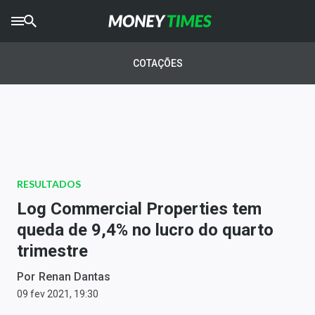
CRYPTO
TIMES
COTAÇÕES
AGRO
TIMES
Ibovespa
Giro do Mercado
RESULTADOS
Newsletters
Log Commercial Properties tem
Money Trader
queda de 9,4% no lucro do quarto
trimestre
Anuncie
Por
Renan Dantas
Últimas Notícias
09 fev 2021, 19:30