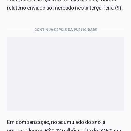
Economia
relatório enviado ao mercado nesta terça-feira (9).
Empresas
Brasil
CONTINUA DEPOIS DA PUBLICIDADE
Política
Colunas
Especiais
Internacional
Marketing
Tecnologia
Em compensação, no acumulado do ano, a
Conteúdo de Marca
empresa lucrou R$ 142 milhões, alta de 52,8% em