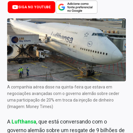
Newsletters
SIGA NO YOUTUBE
Cotações
Comprar ou vender?
Carteiras Recomendadas
Central de Dividendos
Central de Fundos Imobiliários
Central dos IPOs
A companhia aérea disse na quinta-feira que estava em
negociações avançadas com o governo alemão sobre ceder
Renda Fixa
uma participação de 20% em troca da injeção de dinheiro
(Imagem: Money Times)
Finanças Pessoais
A
Lufthansa
, que está conversando com o
Mercados
governo alemão sobre um resgate de 9 bilhões de