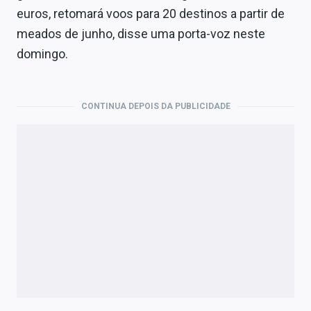
Economia
euros, retomará voos para 20 destinos a partir de
meados de junho, disse uma porta-voz neste
Empresas
domingo.
Brasil
Política
CONTINUA DEPOIS DA PUBLICIDADE
Colunas
Especiais
Internacional
Marketing
Tecnologia
Conteúdo de Marca