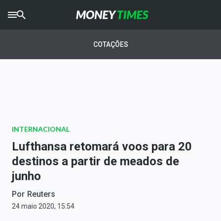
CRYPTO
TIMES
COTAÇÕES
AGRO
TIMES
Ibovespa
Giro do Mercado
INTERNACIONAL
Newsletters
Lufthansa retomará voos para 20
Money Trader
destinos a partir de meados de
junho
Anuncie
Por
Reuters
Últimas Notícias
24 maio 2020, 15:54