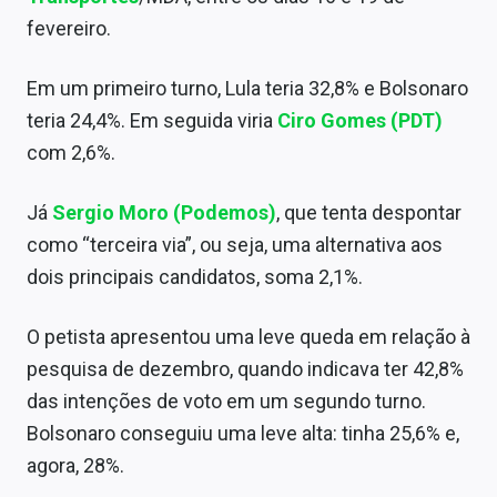
Conteúdo de Marca
fevereiro.
Sobre
Em um primeiro turno, Lula teria 32,8% e Bolsonaro
Expediente
teria 24,4%. Em seguida viria
Ciro Gomes (PDT)
com 2,6%.
Contato
Já
Sergio Moro (Podemos)
, que tenta despontar
como “terceira via”, ou seja, uma alternativa aos
dois principais candidatos, soma 2,1%.
O petista apresentou uma leve queda em relação à
pesquisa de dezembro, quando indicava ter 42,8%
das intenções de voto em um segundo turno.
Bolsonaro conseguiu uma leve alta: tinha 25,6% e,
agora, 28%.