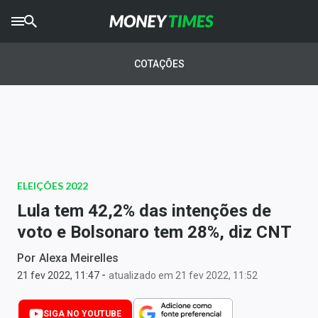
CRYPTO
TIMES
COTAÇÕES
AGRO
TIMES
Ibovespa
Giro do Mercado
ELEIÇÕES 2022
Newsletters
Lula tem 42,2% das intenções de
Money Trader
voto e Bolsonaro tem 28%, diz CNT
Anuncie
Por
Alexa Meirelles
-
21 fev 2022, 11:47
atualizado em 21 fev 2022, 11:52
Últimas Notícias
SIGA NO YOUTUBE