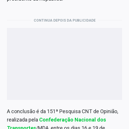
Economia
Empresas
CONTINUA DEPOIS DA PUBLICIDADE
Brasil
Política
Money Trader
Colunas
Especiais
Internacional
Marketing
A conclusão é da 151ª Pesquisa CNT de Opinião,
Tecnologia
realizada pela
Confederação Nacional dos
Transportes
/MDA, entre os dias 16 e 19 de