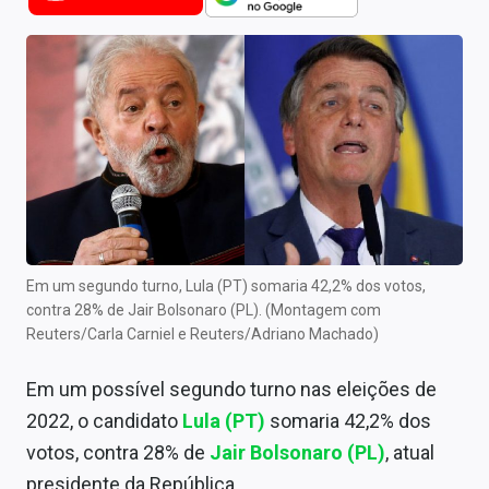
Newsletters
Cotações
Comprar ou vender?
Carteiras Recomendadas
Central de Dividendos
Central de Fundos Imobiliários
Em um segundo turno, Lula (PT) somaria 42,2% dos votos,
Central dos IPOs
contra 28% de Jair Bolsonaro (PL). (Montagem com
Reuters/Carla Carniel e Reuters/Adriano Machado)
Renda Fixa
Em um possível segundo turno nas eleições de
Finanças Pessoais
2022, o candidato
Lula (PT)
somaria 42,2% dos
Mercados
votos, contra 28% de
Jair Bolsonaro (PL)
, atual
presidente da República.