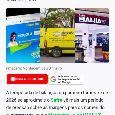
16 abr 2026, 16:03
Newsletters
Cotações
Comprar ou vender?
Carteiras Recomendadas
Central de Dividendos
Central de Fundos Imobiliários
(Imagem: Montagem Seu Dinheiro
Central dos IPOs
SIGA NO YOUTUBE
Renda Fixa
A temporada de balanços do primeiro trimestre de
Finanças Pessoais
2026 se aproxima e o
Safra
vê mais um período
Mercados
de pressão sobre as margens para os nomes do
e-commerce
, como
Magazine Luiza
(
MGLU3
),