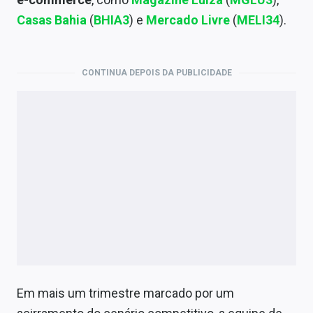
Economia
Casas Bahia
(
BHIA3
) e
Mercado Livre
(
MELI34
).
Empresas
Brasil
CONTINUA DEPOIS DA PUBLICIDADE
Política
Colunas
Especiais
Internacional
Marketing
Tecnologia
Conteúdo de Marca
Em mais um trimestre marcado por um