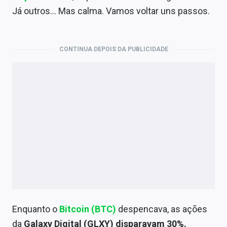
Economia
Já outros… Mas calma. Vamos voltar uns passos.
Empresas
Brasil
CONTINUA DEPOIS DA PUBLICIDADE
Política
Colunas
Especiais
Internacional
Marketing
Tecnologia
Enquanto o
Bitcoin (BTC)
despencava, as ações
Conteúdo de Marca
da
Galaxy Digital (GLXY) disparavam 30%.