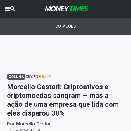
CRYPTO
TIMES
COTAÇÕES
AGRO
TIMES
Ibovespa
Giro do Mercado
CRYPTO
TIMES
COLUNA
Newsletters
Marcello Cestari: Criptoativos e
Money Trader
criptomoedas sangram — mas a
ação de uma empresa que lida com
Anuncie
eles disparou 30%
Últimas Notícias
Por
Marcello Cestari