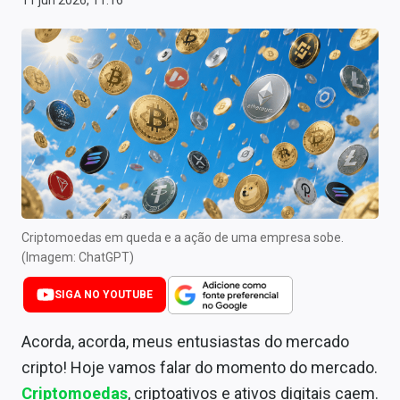
11 jun 2026, 11:16
Newsletters
Cotações
Comprar ou vender?
Carteiras Recomendadas
Central de Dividendos
Central de Fundos Imobiliários
Criptomoedas em queda e a ação de uma empresa sobe.
Central dos IPOs
(Imagem: ChatGPT)
Renda Fixa
SIGA NO YOUTUBE
Finanças Pessoais
Acorda, acorda, meus entusiastas do mercado
Mercados
cripto! Hoje vamos falar do momento do mercado.
Criptomoedas
, criptoativos e ativos digitais caem.