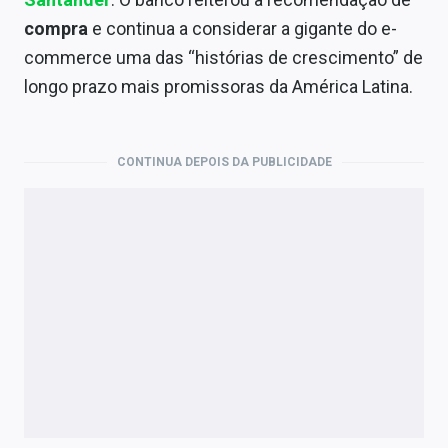
Economia
compra
e continua a considerar a gigante do e-
Empresas
commerce uma das “histórias de crescimento” de
longo prazo mais promissoras da América Latina.
Brasil
Política
CONTINUA DEPOIS DA PUBLICIDADE
Colunas
Especiais
Internacional
Marketing
Tecnologia
Conteúdo de Marca