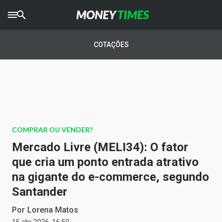
CRYPTO
TIMES
COTAÇÕES
AGRO
TIMES
Ibovespa
Giro do Mercado
COMPRAR OU VENDER?
Newsletters
Mercado Livre (MELI34): O fator
Money Trader
que cria um ponto entrada atrativo
na gigante do e-commerce, segundo
Anuncie
Santander
Últimas Notícias
Por
Lorena Matos