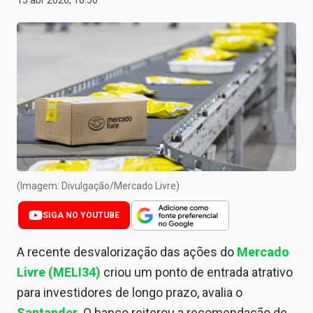
15 abr 2026, 16:50
Newsletters
Cotações
Comprar ou vender?
Carteiras Recomendadas
Central de Dividendos
Central de Fundos Imobiliários
(Imagem: Divulgação/Mercado Livre)
Central dos IPOs
SIGA NO YOUTUBE
Renda Fixa
A recente desvalorização das ações do
Mercado
Finanças Pessoais
Livre (MELI34)
criou um ponto de entrada atrativo
Mercados
para investidores de longo prazo, avalia o
Santander
. O banco reiterou a recomendação de