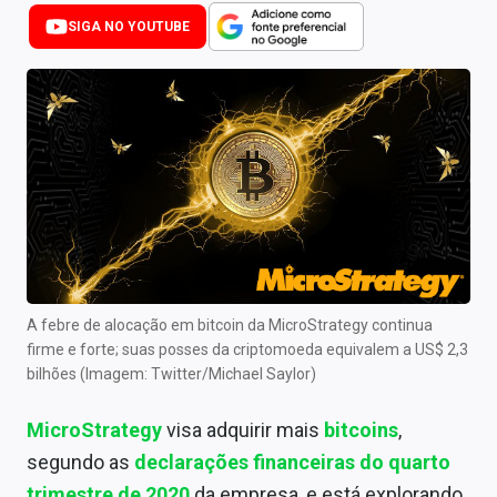
Newsletters
SIGA NO YOUTUBE
Cotações
Comprar ou vender?
Carteiras Recomendadas
Central de Dividendos
Central de Fundos Imobiliários
Central dos IPOs
A febre de alocação em bitcoin da MicroStrategy continua
firme e forte; suas posses da criptomoeda equivalem a US$ 2,3
Renda Fixa
bilhões (Imagem: Twitter/Michael Saylor)
Finanças Pessoais
MicroStrategy
visa adquirir mais
bitcoins
,
Mercados
segundo as
declarações financeiras do quarto
trimestre de 2020
da empresa, e está explorando