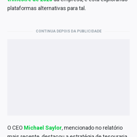
Economia
plataformas alternativas para tal.
Empresas
Brasil
CONTINUA DEPOIS DA PUBLICIDADE
Política
Colunas
Especiais
Internacional
Marketing
Tecnologia
O CEO
Michael Saylor
, mencionado no relatório
Conteúdo de Marca
mais recente, destacou a estratégia de tesouraria