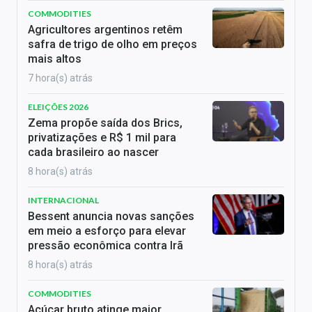
COMMODITIES
Agricultores argentinos retêm
safra de trigo de olho em preços
mais altos
7 hora(s) atrás
ELEIÇÕES 2026
Zema propõe saída dos Brics,
privatizações e R$ 1 mil para
cada brasileiro ao nascer
8 hora(s) atrás
INTERNACIONAL
Bessent anuncia novas sanções
em meio a esforço para elevar
pressão econômica contra Irã
8 hora(s) atrás
COMMODITIES
Açúcar bruto atinge maior