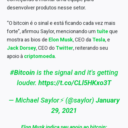
desenvolver produtos nesse setor.
“
O bitcoin é o sinal e está ficando cada vez mais
forte
”, afirmou Saylor, mencionando um
tuíte
que
mostra as bios de
Elon Musk
, CEO da
Tesla
, e
Jack Dorsey
, CEO do
Twitter
, reiterando seu
apoio à
criptomoeda
.
#Bitcoin
is the signal and it's getting
louder.
https://t.co/CLl5HKxo3T
— Michael Saylor⚡️ (@saylor)
January
29, 2021
Elon Musk indica seu apoio ao bitcoin;