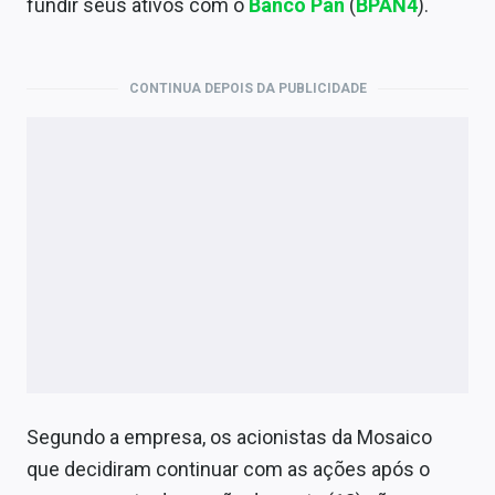
fundir seus ativos com o
Banco Pan
(
BPAN4
).
Economia
Empresas
CONTINUA DEPOIS DA PUBLICIDADE
Brasil
Política
Colunas
Especiais
Internacional
Marketing
Tecnologia
Segundo a empresa, os acionistas da Mosaico
Conteúdo de Marca
que decidiram continuar com as ações após o