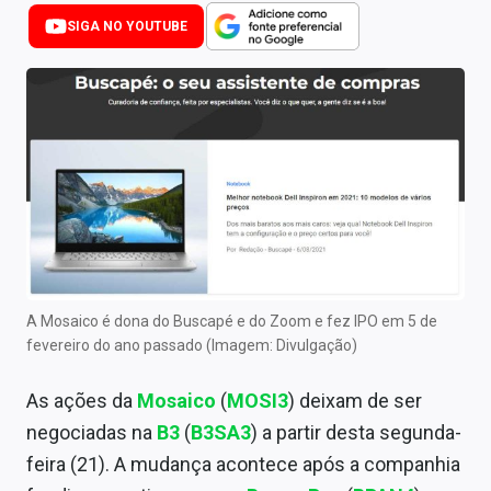
Newsletters
SIGA NO YOUTUBE
Cotações
Comprar ou vender?
Carteiras Recomendadas
Central de Dividendos
Central de Fundos Imobiliários
Central dos IPOs
A Mosaico é dona do Buscapé e do Zoom e fez IPO em 5 de
fevereiro do ano passado (Imagem: Divulgação)
Renda Fixa
As ações da
Mosaico
(
MOSI3
) deixam de ser
Finanças Pessoais
negociadas na
B3
(
B3SA3
) a partir desta segunda-
Mercados
feira (21). A mudança acontece após a companhia