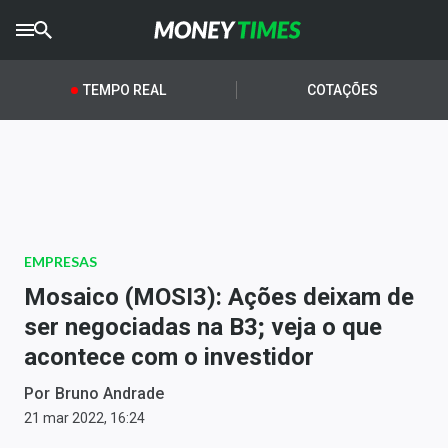
CRYPTO
TIMES
TEMPO REAL
COTAÇÕES
AGRO
TIMES
Ibovespa
Giro do Mercado
EMPRESAS
Newsletters
Mosaico (MOSI3): Ações deixam de
Money Trader
ser negociadas na B3; veja o que
acontece com o investidor
Anuncie
Por
Bruno Andrade
Últimas Notícias
21 mar 2022, 16:24