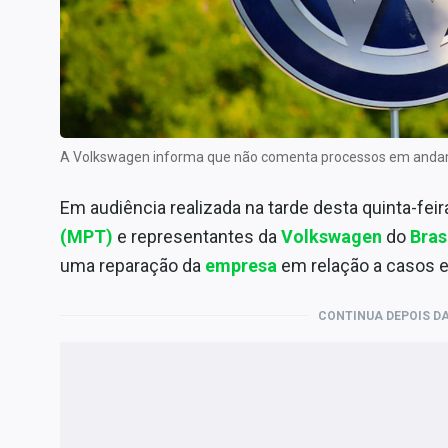
Internacional
Marketing
Tecnologia
Conteúdo de Marca
Sobre
A Volkswagen informa que não comenta processos em anda
Expediente
Em audiência realizada na tarde desta quinta-feira
Contato
(MPT)
e representantes da
Volkswagen
do
Bras
uma reparação da
empresa
em relação a casos e
CONTINUA DEPOIS DA