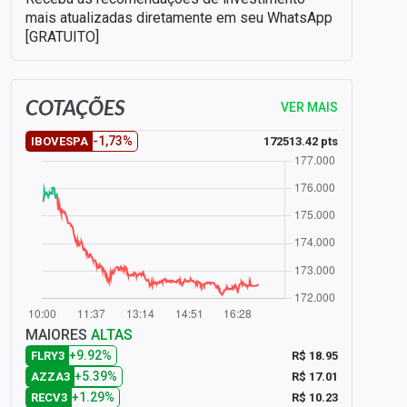
mais atualizadas diretamente em seu WhatsApp
[GRATUITO]
COTAÇÕES
VER MAIS
-1,73%
172513.42 pts
IBOVESPA
MAIORES
ALTAS
+9.92%
R$ 18.95
FLRY3
+5.39%
R$ 17.01
AZZA3
+1.29%
R$ 10.23
RECV3