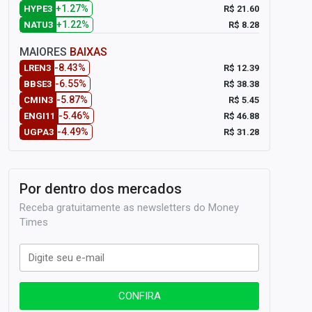
+1.27%
R$ 21.60
HYPE3
+1.22%
R$ 8.28
NATU3
MAIORES
BAIXAS
-8.43%
R$ 12.39
LREN3
-6.55%
R$ 38.38
BBSE3
-5.87%
R$ 5.45
CMIN3
-5.46%
R$ 46.88
ENGI11
-4.49%
R$ 31.28
UGPA3
Por dentro dos mercados
Receba gratuitamente as newsletters do Money
Times