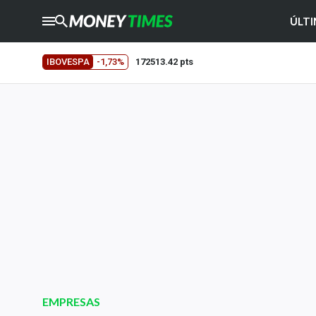
ÚLTI
CRYPTO
TIMES
IBOVESPA
-1,73%
172513.42 pts
AGRO
TIMES
Ibovespa
Giro do Mercado
Newsletters
Money Trader
Anuncie
Últimas Notícias
Newsletters
Cotações
EMPRESAS
Comprar ou vender?