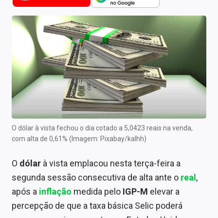
Newsletters
Cotações
Comprar ou vender?
Carteiras Recomendadas
Central de Dividendos
Central de Fundos Imobiliários
O dólar à vista fechou o dia cotado a 5,0423 reais na venda,
Central dos IPOs
com alta de 0,61% (Imagem: Pixabay/kalhh)
Renda Fixa
O
dólar
à vista emplacou nesta terça-feira a
segunda sessão consecutiva de alta ante o
real
,
Finanças Pessoais
após a
inflação
medida pelo
IGP-M
elevar a
Mercados
percepção de que a taxa básica Selic poderá