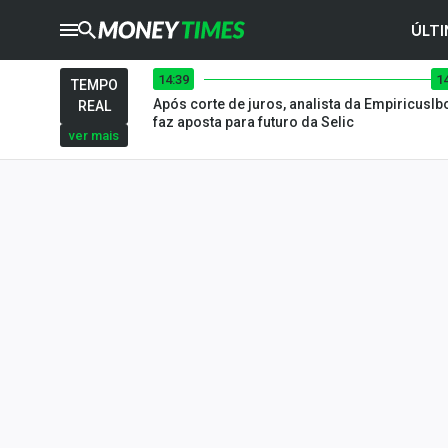
ÚLTI
14:39
1
CRYPTO
TIMES
TEMPO
Após corte de juros, analista da Empiricus
Ib
REAL
AGRO
TIMES
faz aposta para futuro da Selic
ver mais
Ibovespa
Giro do Mercado
Newsletters
Money Trader
Anuncie
Últimas Notícias
Newsletters
Cotações
Comprar ou vender?