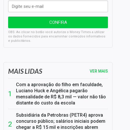
OBS: Ao clicar no botão você autoriza o Money Times a utilizar
os dados fornecidos para encaminhar conteúdos informativos
e publicitários.
SELIC em 14%: A repercussão da decisão sobre os JUROS
MAIS LIDAS
VER MAIS
Com a aprovação do filho em faculdade,
Luciano Huck e Angélica pagarão
mensalidade de R$ 8,3 mil — valor não tão
distante do custo da escola
Subsidiária da Petrobras (PETR4) aprova
concurso público; salários iniciais podem
chegar a R$ 15 mil e inscrições abrem