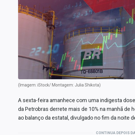
Internacional
Marketing
Tecnologia
Conteúdo de Marca
Sobre
Expediente
Contato
(Imagem: iStock/ Montagem: Julia Shikota)
A sexta-feira amanhece com uma indigesta dose 
da Petrobras derrete mais de 10% na manhã de h
ao balanço da estatal, divulgado no fim da noite de
CONTINUA DEPOIS DA