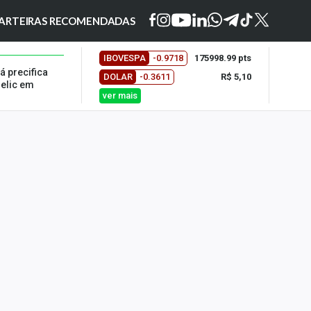
ARTEIRAS RECOMENDADAS
IBOVESPA
-0.9718
175998.99 pts
á precifica
DOLAR
-0.3611
R$ 5,10
Selic em
ver mais