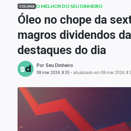
Carteiras Recomendadas
O MELHOR DO SEU DINHEIRO
COLUNA
Central de Dividendos
Óleo no chope da sext
Central de Fundos
magros dividendos da 
Imobiliários
Central dos IPOs
destaques do dia
Renda Fixa
Finanças Pessoais
Por
Seu Dinheiro
Mercados
-
08 mar 2024, 8:35
atualizado em 08 mar 2024, 8:
Economia
Empresas
Brasil
Política
Colunas
Especiais