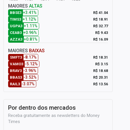
MAIORES
ALTAS
+3.41%
R$ 41.04
BBSE3
+1.12%
R$ 18.91
TIMS3
+1.11%
R$ 32.77
UGPA3
+0.96%
R$ 9.43
CEAB3
+0.81%
R$ 16.09
AZZA3
MAIORES
BAIXAS
-8.17%
R$ 18.31
SMFT3
-5.12%
R$ 3.15
VAMO3
-3.96%
R$ 18.68
BRAV3
-3.52%
R$ 20.31
BBAS3
-3.07%
R$ 13.56
RAIL3
Por dentro dos mercados
Receba gratuitamente as newsletters do Money
Times