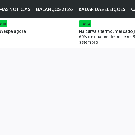
MAS NOTÍCIAS
BALANÇOS 2T26
RADAR DAS ELEIÇÕES
C
4:30
14:14
ovespa agora
Na curva a termo, mercado j
60% de chance de corte na 
setembro