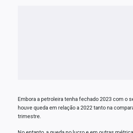
Embora a petroleira tenha fechado 2023 com o seg
houve queda em relação a 2022 tanto na compara
trimestre.
No entanto, a queda no lucro e em outras métrica