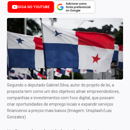
Newsletters
SIGA NO YOUTUBE
Cotações
Comprar ou vender?
Carteiras Recomendadas
Central de Dividendos
Central de Fundos Imobiliários
Central dos IPOs
Segundo o deputado Gabriel Silva, autor do projeto de lei, a
proposta tem como um dos objetivos atrair empreendedores,
Renda Fixa
companhias e investimentos com foco digital, que possam
criar oportunidades de emprego locais e expandir serviços
Finanças Pessoais
financeiros a preços mais baixos (Imagem: Unsplash/Luis
Gonzalez)
Mercados