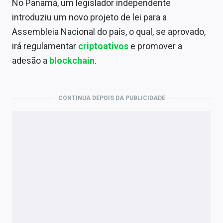
No Panamá, um legislador independente
Economia
introduziu um novo projeto de lei para a
Empresas
Assembleia Nacional do país, o qual, se aprovado,
irá regulamentar
criptoativos
e promover a
Brasil
adesão a
blockchain
.
Política
Colunas
CONTINUA DEPOIS DA PUBLICIDADE
Especiais
Internacional
Marketing
Tecnologia
Conteúdo de Marca