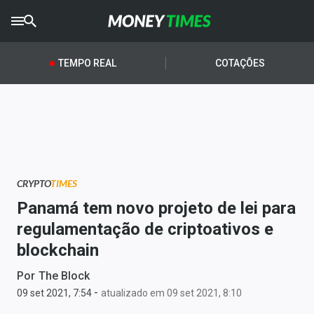
CRYPTO
TIMES
TEMPO REAL
COTAÇÕES
AGRO
TIMES
Ibovespa
Giro do Mercado
CRYPTO
TIMES
Newsletters
Panamá tem novo projeto de lei para
Money Trader
regulamentação de criptoativos e
blockchain
Anuncie
Por
The Block
-
Últimas Notícias
09 set 2021, 7:54
atualizado em 09 set 2021, 8:10