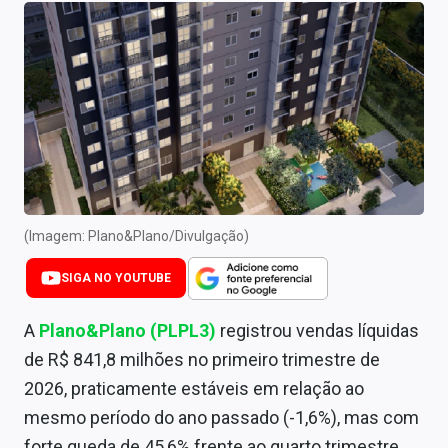
Newsletters
Cotações
Comprar ou vender?
Carteiras Recomendadas
Central de Dividendos
Central de Fundos Imobiliários
(Imagem: Plano&Plano/Divulgação)
Central dos IPOs
SIGA NO YOUTUBE
Renda Fixa
A
Plano&Plano (PLPL3)
registrou vendas líquidas
de R$ 841,8 milhões no primeiro trimestre de
Finanças Pessoais
2026, praticamente estáveis em relação ao
Mercados
mesmo período do ano passado (-1,6%), mas com
forte queda de 45,6% frente ao quarto trimestre.