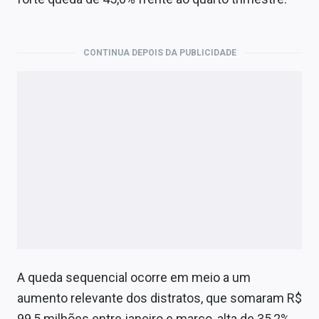
Economia
Empresas
CONTINUA DEPOIS DA PUBLICIDADE
Brasil
Política
Colunas
Especiais
Internacional
Marketing
Tecnologia
A queda sequencial ocorre em meio a um
aumento relevante dos distratos, que somaram R$
Conteúdo de Marca
99,5 milhões entre janeiro e março, alta de 35,2%