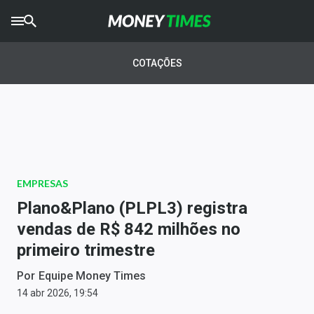
CRYPTO
TIMES
COTAÇÕES
AGRO
TIMES
Ibovespa
Giro do Mercado
EMPRESAS
Newsletters
Plano&Plano (PLPL3) registra
Money Trader
vendas de R$ 842 milhões no
primeiro trimestre
Anuncie
Por
Equipe Money Times
Últimas Notícias
14 abr 2026, 19:54