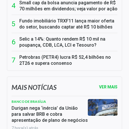
Small cap da bolsa anuncia pagamento de R$
70 milhões em dividendos; veja valor por ação
Fundo imobiliário TRXF11 lança maior oferta
do setor, buscando captar até R$ 10 bilhões
Selic a 14%: Quanto rendem R$ 10 mil na
poupança, CDB, LCA, LCI e Tesouro?
Petrobras (PETR4) lucra R$ 52,4 bilhões no
2T26 e supera consenso
MAIS NOTÍCIAS
VER MAIS
BANCO DE BRASÍLIA
Durigan nega ‘inércia’ da União
para salvar BRB e cobra
apresentação de plano de negócios
7 hora(s) atrás