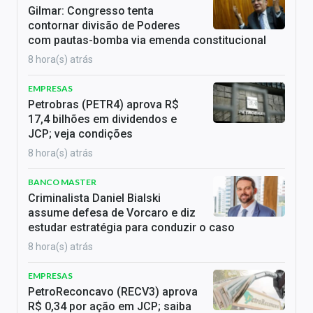
Gilmar: Congresso tenta
contornar divisão de Poderes
com pautas-bomba via emenda constitucional
8 hora(s) atrás
EMPRESAS
Petrobras (PETR4) aprova R$
17,4 bilhões em dividendos e
JCP; veja condições
8 hora(s) atrás
BANCO MASTER
Criminalista Daniel Bialski
assume defesa de Vorcaro e diz
estudar estratégia para conduzir o caso
8 hora(s) atrás
EMPRESAS
PetroReconcavo (RECV3) aprova
R$ 0,34 por ação em JCP; saiba