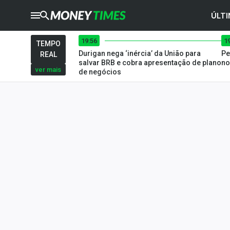
ÚLTI
19:56
1
CRYPTO
TIMES
TEMPO
Durigan nega ‘inércia’ da União para
Pe
REAL
AGRO
TIMES
salvar BRB e cobra apresentação de plano
no
ver mais
de negócios
Ibovespa
Giro do Mercado
Newsletters
Money Trader
Anuncie
Últimas Notícias
Newsletters
Cotações
Comprar ou vender?