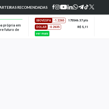
ARTEIRAS RECOMENDADAS
IBOVESPA
-1.2265
175546.37 pts
a própria em
DOLAR
-0.2635
R$ 5,11
re futuro de
ver mais