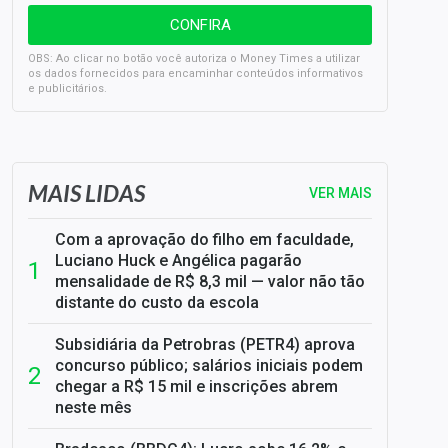
OBS: Ao clicar no botão você autoriza o Money Times a utilizar
os dados fornecidos para encaminhar conteúdos informativos
e publicitários.
SELIC em 14%: A repercussão da decisão sobre os JUROS
MAIS LIDAS
VER MAIS
Com a aprovação do filho em faculdade,
Luciano Huck e Angélica pagarão
mensalidade de R$ 8,3 mil — valor não tão
distante do custo da escola
Subsidiária da Petrobras (PETR4) aprova
concurso público; salários iniciais podem
chegar a R$ 15 mil e inscrições abrem
neste mês