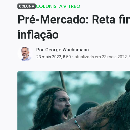
Carteiras Recomendadas
COLUNISTA VITREO
COLUNA
Central de Dividendos
Pré-Mercado: Reta fin
Central de Fundos
inflação
Imobiliários
Central dos IPOs
Renda Fixa
Por
George Wachsmann
-
23 maio 2022, 8:50
atualizado em 23 maio 2022, 
Finanças Pessoais
Mercados
Economia
Empresas
Brasil
Política
Colunas
Especiais