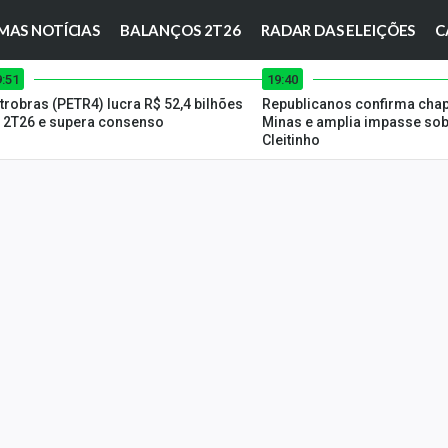
MAS NOTÍCIAS
BALANÇOS 2T26
RADAR DAS ELEIÇÕES
C
9:51
19:40
trobras (PETR4) lucra R$ 52,4 bilhões
Republicanos confirma chap
 2T26 e supera consenso
Minas e amplia impasse sob
Cleitinho